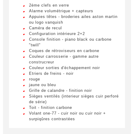
adipiscing elit. Ut a elit sed nisl pulvinar
2ème clefs en verre
egestas a vel nibh. Sed aliquam varius
Alarme volumétrique + capteurs
feugiat. Suspendisse finibus nec nibh eget
E-mail
*
Appuies têtes - broderies ailes aston martin
ultricies. Mauris et malesuada augue.
ou logo vanquish
Caméra de recul
Lorem ipsum dolor sit amet, consectetur
Configuration intérieure 2+2
adipiscing elit. Ut a elit sed nisl pulvinar
Console finition - piano black ou carbone
egestas a vel nibh. Sed aliquam varius
Phone number
"twill"
feugiat. Suspendisse finibus nec nibh eget
Coques de rétroviseurs en carbone
ultricies. Mauris et malesuada augue.
Couleur carrosserie - gamme autre
construcreur
Couleur sorties d'échappement noir
Special request
Etriers de freins - noir
rouge
jaune ou bleu
Grille de calandre - finition noir
Sièges ventilés (interieur sièges cuir perforé
de série)
Toit - finition carbone
By submitting this form, I accept that
Volant one-77 - cuir noir ou cuir noir +
the information entered will be used for
surpiqûres contrastées
commercial relationship purposes.
2ème clefs en verre
Alarme volumétrique + capteurs