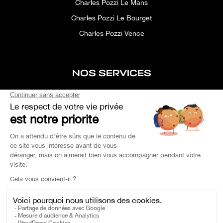
Charles Pozzi Le Mans
Charles Pozzi Le Bourget
Charles Pozzi Vence
NOS SERVICES
After-sales service
Concierge service
Simulator
Space rental
Custom Search
Financing
EXPERTISE YOUR CAR
OEM PARTS