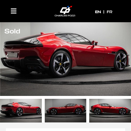
EN
EN
FR
Sold