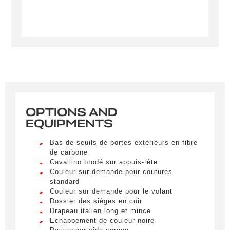
OPTIONS AND
Créer une alerte
EQUIPMENTS
Remplissez le formulaire ci-dessous pour recevoir
Bas de seuils de portes extérieurs en fibre
une notification par e-mail dès qu’un véhicule
de carbone
correspondant à vos critères sera disponible.
Cavallino brodé sur appuis-tête
Couleur sur demande pour coutures
standard
Civility
*
Couleur sur demande pour le volant
Dossier des sièges en cuir
LIVRAISON PARTOUT EN
Mr.
Drapeau italien long et mince
FRANCE
Echappement de couleur noire