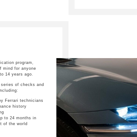
s. Mauris et malesuada augue.
LOGO - Ecusso
LU12 - 2 troll
ssage
*
LU61 - 1 porte
MIRT - Rétrovi
Myferrari conn
PDIS - Ecran 
PLAL - Repose
PNCC - Couleu
PRG1 - Vitres 
mitting this form, I accept that the information entered will be used for
RMSO - Jantes 
fication program,
SNDB - Systè
l relationship purposes.
f mind for anyone
STC1 - Couleu
 to 14 years ago.
: Tortora
Système antiv
 series of checks and
TIWN - Colonn
including:
ULEZ - Partie 
XLED - Phares
y Ferrari technicians
enance history
ing
up to 24 months in
t of the world