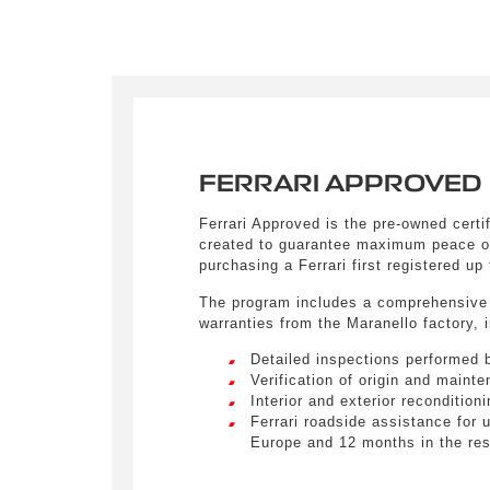
ultricie
Your me
FERRARI APPROVED
By sub
Ferrari Approved is the pre-owned certi
commercia
created to guarantee maximum peace o
purchasing a Ferrari first registered up
The program includes a comprehensive
warranties from the Maranello factory, 
Detailed inspections performed b
Verification of origin and maint
Interior and exterior recondition
Ferrari roadside assistance for 
Europe and 12 months in the res