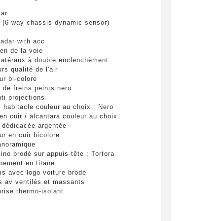
 ar
 (6-way chassis dynamic sensor)
radar with acc
en de la voie
 latéraux à double enclenchèment
s qualité de l'air
ur bi-colore
 de freins peints nero
ti projections
 habitacle couleur au choix : Nero
n cuir / alcantara couleur au choix
mations
 dédicacée argentée
pulvinar
ur en cuir bicolore
ibh eget
anoramique
no brodé sur appuis-tête : Tortora
ement en titane
pulvinar
is avec logo voiture brodé
ibh eget
 av ventilés et massants
rise thermo-isolant
pulvinar
ibh eget
centrale des sièges en cuir