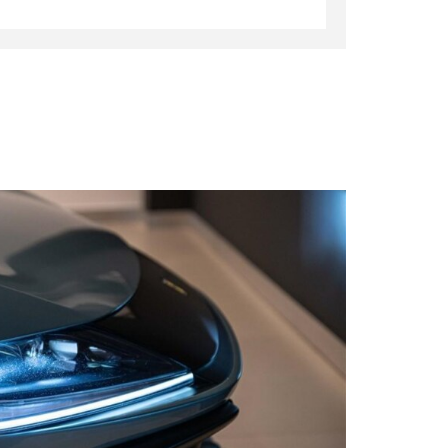
ns scuderia sur ailes av
ey
-habit
seur digital
ect activé
côté passager
-pieds en aluminium
rs spéciales classiques : Celeste
ar teintées
en gris orbite brillant
me audio high-end
r sur demande pour coutures standard
Send
ol svr - abonnement 1 an (no card)
es roues en titane
haute de l'habitacle en cuir : Nero
 à led à matrice active