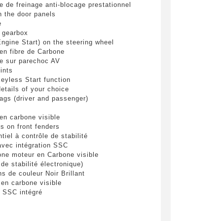
 de freinage anti-blocage prestationnel
pulvinar
n the door panels
ibh eget
e
h gearbox
Engine Start) on the steering wheel
n fibre de Carbone
le sur parechoc AV
ints
eyless Start function
details of your choice
bags (driver and passenger)
n carbone visible
 be
s on front fenders
ntiel à contrôle de stabilité
avec intégration SSC
ne moteur en Carbone visible
end
de stabilité électronique)
ns de couleur Noir Brillant
 en carbone visible
 SSC intégré
eter background
ver
gées et vernies couleur foncée