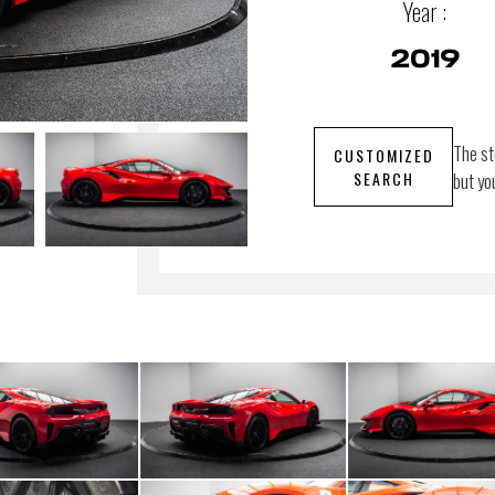
Year :
2019
The st
CUSTOMIZED
SEARCH
but yo