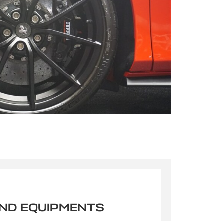
s qu’un
pulvinar
ibh eget
pulvinar
AND EQUIPMENTS
ibh eget