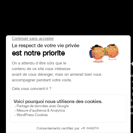
HEAD OFFICE
CH
Address
Paris 75017
Deal
Phone number
01 47 39 96 50
Our 
Opening hours:
09:00–19:00
Our 
E-mail :
contact@charles-pozzi.fr
Our 
CSR
Cont
Nous