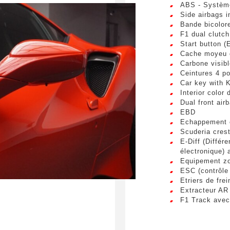
ABS - Système
Phone number
sum dolor sit amet, consectetur adipiscing elit. Ut a elit sed nisl 
Side airbags i
a vel nibh. Sed aliquam varius feugiat. Suspendisse finibus nec n
Bande bicolor
s. Mauris et malesuada augue.
F1 dual clutc
Start button (
Cache moyeu e
request
Carbone visib
Ceintures 4 po
Car key with K
Interior color 
Dual front air
EBD
Echappement e
bmitting this form, I accept that the information entered will
Scuderia crest
 commercial relationship purposes.
E-Diff (Différe
électronique) 
Equipement zo
S
ESC (contrôle 
Etriers de frei
Extracteur AR
F1 Track avec
Yellow tachom
Protective co
Jantes 20" for