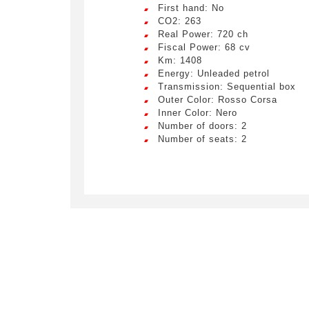
First hand: No
CO2: 263
Real Power: 720 ch
Fiscal Power: 68 cv
Km: 1408
Energy: Unleaded petrol
Transmission: Sequential box
Outer Color: Rosso Corsa
Inner Color: Nero
Number of doors: 2
Number of seats: 2
Crée
LIV
Remplissez
véhicule c
Lorem ip
egestas 
ultricie
Civility
*
Lorem ip
Mr.
egestas 
ultricie