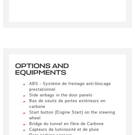
OPTIONS AND
Créer une alerte
EQUIPMENTS
Remplissez le formulaire ci-dessous pour recevoir
ABS - Système de freinage anti-blocage
une notification par e-mail dès qu’un véhicule
prestationnel
correspondant à vos critères sera disponible.
Side airbags in the door panels
Bas de seuils de portes extérieurs en
carbone
Civility
*
Start button (Engine Start) on the steering
wheel
LIVRAISON PARTOUT EN
Mr.
Bridge du tunnel en fibre de Carbone
FRANCE
Capteurs de luminosité et de pluie