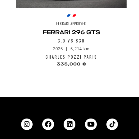
Suspensions à contrôle magnetorologique
(Magneride Gen 3) - géré par le Manettino
Anti-theft system
Tire temperature and pressure monitoring
FERRARI APPROVED
system
FERRARI 296 GTS
Carbo-ceramic braking system
3.0 V6 830
Système info télématique avec nouveau
HMI avec mappes de navigation, port USB
2025
5,214 km
sur tunnel central et streaming audio
CHARLES POZZI PARIS
Bluetooth
335,000 €
Système Side Slip Control 5,0 (SSC)
Vitres AR 'Privacy'
Vue panoramique