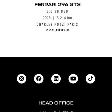
HMI avec mappes de navigation, port USB
FERRARI 296 GTS
sur tunnel central et streaming audio
3.0 V6 830
Bluetooth
Système Side Slip Control 5,0 (SSC)
2025
5,214 km
Tunnel supérieur en Carbone spécial (CITZ)
CHARLES POZZI PARIS
Vitres AR 'Privacy'
335,000 €
Volant en carbone + LEDs
HEAD OFFICE