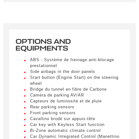
Remplissez le formulaire ci-dessous pour recevoir
une notification par e-mail dès qu’un véhicule
correspondant à vos critères sera disponible.
Civility
*
OPTIONS AND
LIVRAISON PARTOUT EN
Mr.
EQUIPMENTS
FRANCE
Name
*
ABS - Système de freinage anti-blocage
Lorem ipsum dolor sit amet, consectetur
prestationnel
adipiscing elit. Ut a elit sed nisl pulvinar
Side airbags in the door panels
egestas a vel nibh. Sed aliquam varius
Start button (Engine Start) on the steering
feugiat. Suspendisse finibus nec nibh eget
wheel
ultricies. Mauris et malesuada augue.
First name
Bridge du tunnel en fibre de Carbone
Lorem ipsum dolor sit amet, consectetur
Caméra de parking AV/AR
adipiscing elit. Ut a elit sed nisl pulvinar
Capteurs de luminosité et de pluie
egestas a vel nibh. Sed aliquam varius
Rear parking sensors
feugiat. Suspendisse finibus nec nibh eget
Front parking sensors
E-mail
*
ultricies. Mauris et malesuada augue.
Cavallino brodé sur appuis-tête
Car key with Keyless Start function
Lorem ipsum dolor sit amet, consectetur
Bi-Zone automatic climate control
adipiscing elit. Ut a elit sed nisl pulvinar
Car Dynamic Integrated Control (Manettino