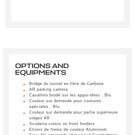
OPTIONS AND
Créer une alerte
EQUIPMENTS
Remplissez le formulaire ci-dessous pour recevoir
Bridge du tunnel en fibre de Carbone
une notification par e-mail dès qu’un véhicule
AR parking camera
correspondant à vos critères sera disponible.
Cavallino brodé sur les appui-têtes : Blu
Couleur sur demande pour coutures
spéciales : Blu
Civility
*
Couleur sur demande pour partie supérieure
siéges AR
LIVRAISON PARTOUT EN
Mr.
Scuderia crests on front fenders
FRANCE
Etriers de freins de couleur Aluminium