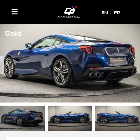
EN
EN
FR
Sold