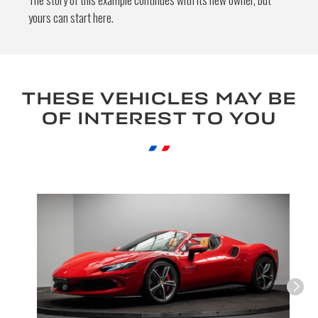
yours can start here.
By submitting this form, I accept that
the information entered will be used for
commercial relationship purposes.
THESE VEHICLES MAY BE
Send
OF INTEREST TO YOU