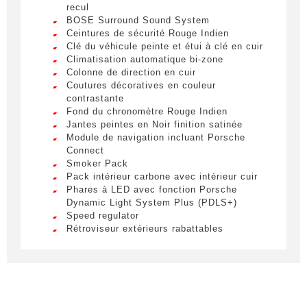
egestas a vel nibh. Sed aliquam varius
recul
feugiat. Suspendisse finibus nec nibh eget
E-mail
*
BOSE Surround Sound System
ultricies. Mauris et malesuada augue.
Ceintures de sécurité Rouge Indien
Clé du véhicule peinte et étui à clé en cuir
Lorem ipsum dolor sit amet, consectetur
Climatisation automatique bi-zone
adipiscing elit. Ut a elit sed nisl pulvinar
Colonne de direction en cuir
egestas a vel nibh. Sed aliquam varius
Phone number
Coutures décoratives en couleur
feugiat. Suspendisse finibus nec nibh eget
contrastante
ultricies. Mauris et malesuada augue.
Fond du chronomètre Rouge Indien
Jantes peintes en Noir finition satinée
Module de navigation incluant Porsche
Special request
Connect
Smoker Pack
Pack intérieur carbone avec intérieur cuir
Phares à LED avec fonction Porsche
Dynamic Light System Plus (PDLS+)
Speed regulator
Rétroviseur extérieurs rabattables
By submitting this form, I accept that
électriquement
the information entered will be used for
Rétroviseurs intérieur et extérieurs avec
commercial relationship purposes.
fonction antiéblouissement automatique et
capteur de pluie intégré
Heated seats
Send
Suppression du monogramme arrière