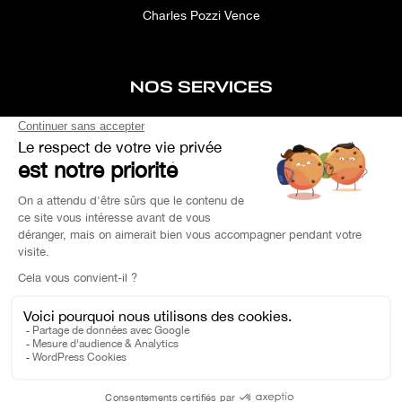
Charles Pozzi Vence
NOS SERVICES
After-sales service
Concierge service
Simulator
Space rental
Custom Search
Financing
EXPERTISE YOUR CAR
OEM PARTS
Charles Pozzi Ⓒ 2023 - All rights reserved -
Privacy Policy
-
Legal Notice