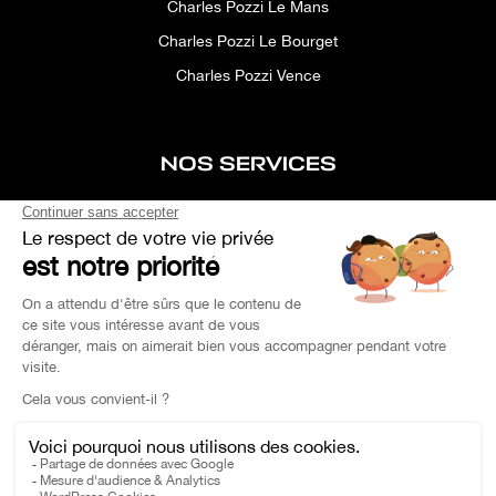
Charles Pozzi Le Mans
Charles Pozzi Le Bourget
Charles Pozzi Vence
NOS SERVICES
After-sales service
Concierge service
Simulator
Space rental
Custom Search
Financing
EXPERTISE YOUR CAR
OEM PARTS