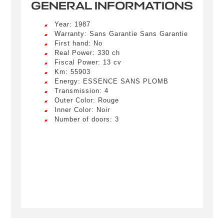
GENERAL INFORMATIONS
Year: 1987
Warranty: Sans Garantie Sans Garantie
First hand: No
Créer une alerte
Real Power: 330 ch
Fiscal Power: 13 cv
Remplissez le formulaire ci-dessous pour recevoir
Km: 55903
Energy: ESSENCE SANS PLOMB
une notification par e-mail dès qu’un véhicule
Transmission: 4
correspondant à vos critères sera disponible.
Outer Color: Rouge
Inner Color: Noir
Civility
*
Number of doors: 3
LIVRAISON PARTOUT EN
Mr.
FRANCE
Name
*
Lorem ipsum dolor sit amet, consectetur
adipiscing elit. Ut a elit sed nisl pulvinar
egestas a vel nibh. Sed aliquam varius
feugiat. Suspendisse finibus nec nibh eget
ultricies. Mauris et malesuada augue.
First name
Lorem ipsum dolor sit amet, consectetur