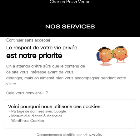
Charles Pozzi Vence
NOS SERVICES
After-sales service
Concierge service
Simulator
Space rental
Custom Search
Financing
EXPERTISE YOUR CAR
OEM PARTS
Charles Pozzi Ⓒ 2023 - All rights reserved -
Privacy Policy
-
Legal Notice
On a daily basis, take public transport #SeMoveLessPolluer