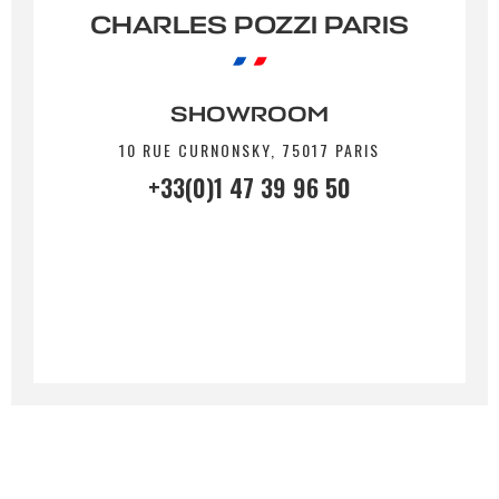
CHARLES POZZI PARIS
SHOWROOM
By submitting this form, I accept that the
information entered will be used for commercial
10 RUE CURNONSKY, 75017 PARIS
relationship purposes.
+33(0)1 47 39 96 50
Send