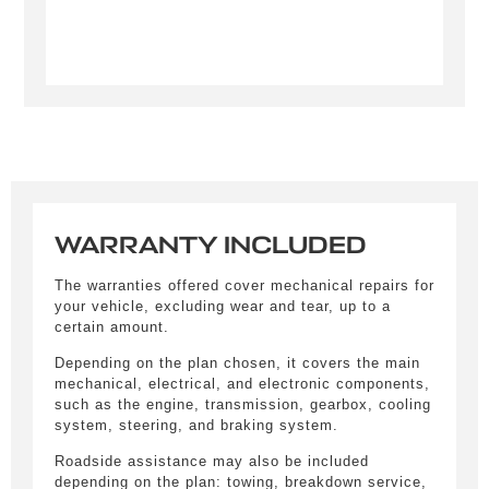
WARRANTY INCLUDED
The warranties offered cover mechanical repairs for
your vehicle, excluding wear and tear, up to a
Obtain informations
certain amount.
Depending on the plan chosen, it covers the main
Remplissez le formulaire ci-dessous pour être
mechanical, electrical, and electronic components,
recontacté afin d’obtenir des informations sur un
such as the engine, transmission, gearbox, cooling
véhicule.
system, steering, and braking system.
Roadside assistance may also be included
Civility
*
depending on the plan: towing, breakdown service,