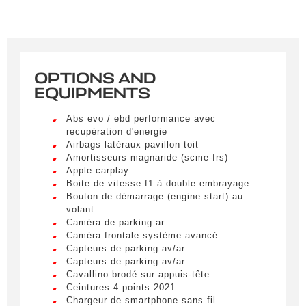
une notification par e-mail dès qu’un véhicule
correspondant à vos critères sera disponible.
Civility
*
OPTIONS AND
LIVRAISON PARTOUT EN
Mr.
EQUIPMENTS
FRANCE
Abs evo / ebd performance avec
Name
*
Lorem ipsum dolor sit amet, consectetur
recupération d'energie
adipiscing elit. Ut a elit sed nisl pulvinar
Airbags latéraux pavillon toit
egestas a vel nibh. Sed aliquam varius
Amortisseurs magnaride (scme-frs)
feugiat. Suspendisse finibus nec nibh eget
Apple carplay
ultricies. Mauris et malesuada augue.
Boite de vitesse f1 à double embrayage
First name
Bouton de démarrage (engine start) au
Lorem ipsum dolor sit amet, consectetur
volant
adipiscing elit. Ut a elit sed nisl pulvinar
Caméra de parking ar
egestas a vel nibh. Sed aliquam varius
Caméra frontale système avancé
feugiat. Suspendisse finibus nec nibh eget
E-mail
*
Capteurs de parking av/ar
ultricies. Mauris et malesuada augue.
Capteurs de parking av/ar
Cavallino brodé sur appuis-tête
Lorem ipsum dolor sit amet, consectetur
Ceintures 4 points 2021
adipiscing elit. Ut a elit sed nisl pulvinar
Chargeur de smartphone sans fil
egestas a vel nibh. Sed aliquam varius
Phone number