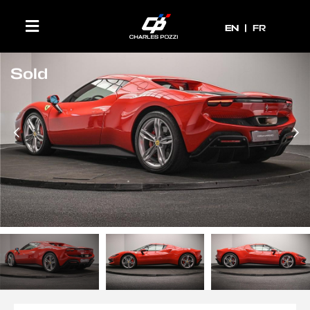
EN
EN
FR
Sold