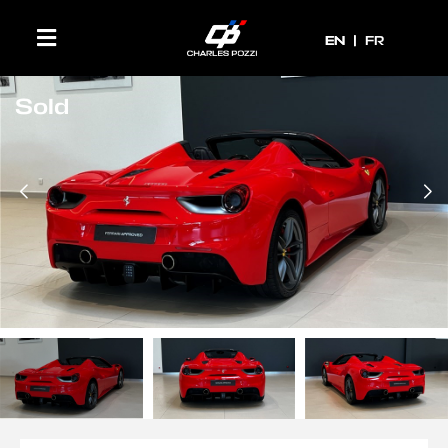
EN
EN
FR
Sold