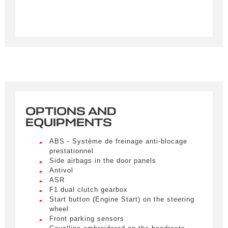
OPTIONS AND
Créer une alerte
EQUIPMENTS
Remplissez le formulaire ci-dessous pour recevoir
ABS - Système de freinage anti-blocage
une notification par e-mail dès qu’un véhicule
prestationnel
correspondant à vos critères sera disponible.
Side airbags in the door panels
Antivol
ASR
Civility
*
F1 dual clutch gearbox
Start button (Engine Start) on the steering
LIVRAISON PARTOUT EN
Mr.
wheel
FRANCE
Front parking sensors