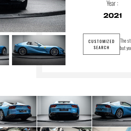
Year :
2021
The st
CUSTOMIZED
SEARCH
but yo