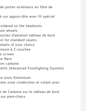
pulvinar
de portes extérieurs en fibre de
ibh eget
é sur appuis-tête avec fil spécial
roidered on the headrests
ium wheels
oucles d'aération tableau de bord
est for standard seams
details of your choice
inture à 2 couches
e screen
ins Nero
 be
 en carbone
atifs (Advanced Frontlighting System)
e tours Aluminium
end
bone zone conducteur et volant avec
re de Carbone sur le tableau de bord
 sur pare-chocs
gées et vernies
éraux AR en carbone
cée Argentée