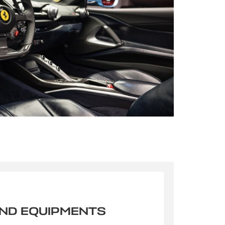
s qu’un
pulvinar
ibh eget
pulvinar
AND EQUIPMENTS
ibh eget