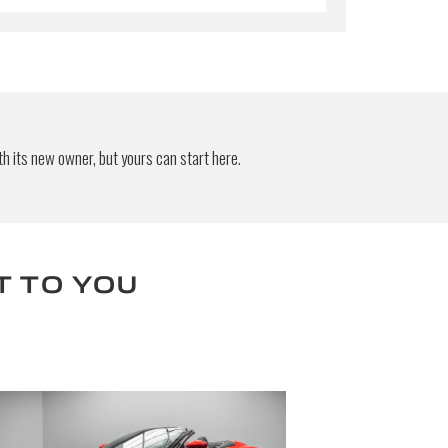
ctric
chocs AV en carbone
 carbone
oidered car logo
 Premium
 en Cuir couleur au choix
tunnel
h its new owner, but yours can start here.
que
T TO YOU