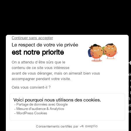
HEAD OFFICE
CH
Address
Paris 75017
Deal
Phone number
01 47 39 96 50
Our 
Opening hours:
09:00–19:00
Our 
E-mail :
contact@charles-pozzi.fr
Our 
CSR
Cont
Nous