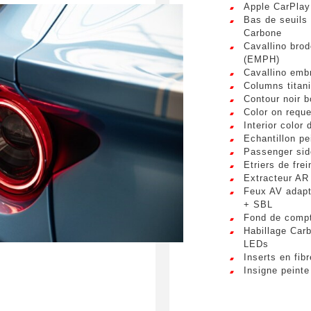
Apple CarPlay
Phone number
sum dolor sit amet, consectetur adipiscing elit. Ut a elit sed nisl 
Bas de seuils 
a vel nibh. Sed aliquam varius feugiat. Suspendisse finibus nec n
Carbone
s. Mauris et malesuada augue.
Cavallino brod
(EMPH)
Cavallino emb
request
Columns titan
Contour noir b
Color on requ
Interior color 
Echantillon pe
Passenger sid
Etriers de fre
bmitting this form, I accept that the information entered will
Extracteur AR
 commercial relationship purposes.
Feux AV adapt
+ SBL
Fond de compt
S
Habillage Car
LEDs
Inserts en fib
Insigne peinte
Jantes 20" for
Pare-boue lat
Plaque dédica