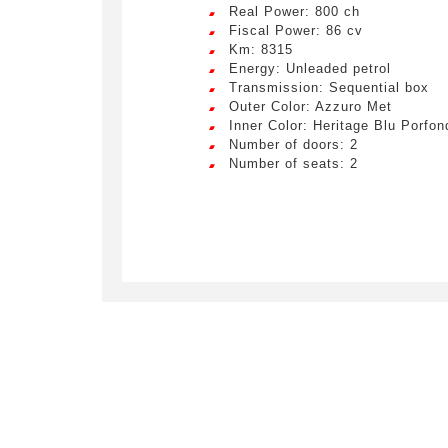
Real Power: 800 ch
Fiscal Power: 86 cv
Km: 8315
Energy: Unleaded petrol
Transmission: Sequential box
Outer Color: Azzuro Met
Inner Color: Heritage Blu Porfon
Number of doors: 2
Number of seats: 2
Crée
LIV
Remplissez
véhicule c
Lorem ip
egestas 
ultricie
Civility
*
Lorem ip
Mr.
egestas 
ultricie