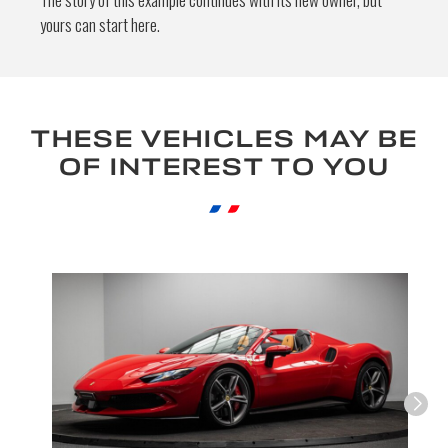
yours can start here.
By submitting this form, I accept that
the information entered will be used for
commercial relationship purposes.
THESE VEHICLES MAY BE
Send
OF INTEREST TO YOU