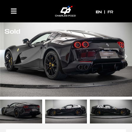
EN
EN
FR
Sold