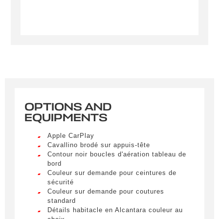
OPTIONS AND
Créer une alerte
EQUIPMENTS
Remplissez le formulaire ci-dessous pour recevoir
Apple CarPlay
une notification par e-mail dès qu’un véhicule
Cavallino brodé sur appuis-tête
correspondant à vos critères sera disponible.
Contour noir boucles d'aération tableau de
bord
Couleur sur demande pour ceintures de
Civility
*
sécurité
Couleur sur demande pour coutures
LIVRAISON PARTOUT EN
Mr.
standard
FRANCE
Détails habitacle en Alcantara couleur au