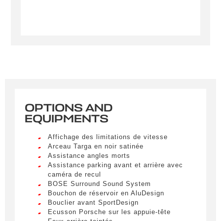
OPTIONS AND
EQUIPMENTS
Créer une alerte
Affichage des limitations de vitesse
Remplissez le formulaire ci-dessous pour recevoir
Arceau Targa en noir satinée
une notification par e-mail dès qu’un véhicule
Assistance angles morts
correspondant à vos critères sera disponible.
Assistance parking avant et arrière avec
caméra de recul
Civility
*
BOSE Surround Sound System
Bouchon de réservoir en AluDesign
LIVRAISON PARTOUT EN
Mr.
Bouclier avant SportDesign
FRANCE
Ecusson Porsche sur les appuie-tête