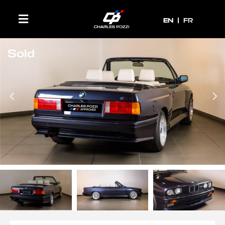
EN
EN
FR
Sold