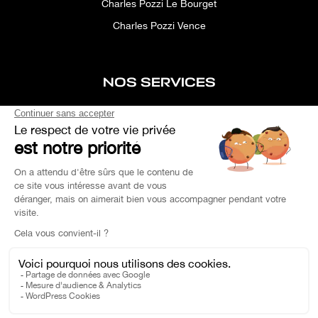
Charles Pozzi Le Bourget
Charles Pozzi Vence
NOS SERVICES
After-sales service
Concierge service
Simulator
Space rental
Custom Search
Financing
EXPERTISE YOUR CAR
OEM PARTS