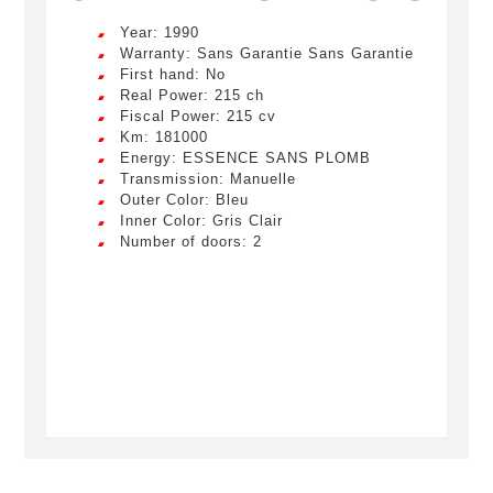
Year: 1990
Warranty: Sans Garantie Sans Garantie
First hand: No
Créer une alerte
Real Power: 215 ch
Fiscal Power: 215 cv
Km: 181000
Remplissez le formulaire ci-dessous pour recevoir
Energy: ESSENCE SANS PLOMB
une notification par e-mail dès qu’un véhicule
Transmission: Manuelle
correspondant à vos critères sera disponible.
Outer Color: Bleu
Inner Color: Gris Clair
Number of doors: 2
Civility
*
LIVRAISON PARTOUT EN
Mr.
FRANCE
Name
*
Lorem ipsum dolor sit amet, consectetur
adipiscing elit. Ut a elit sed nisl pulvinar
egestas a vel nibh. Sed aliquam varius
feugiat. Suspendisse finibus nec nibh eget
ultricies. Mauris et malesuada augue.
First name
Lorem ipsum dolor sit amet, consectetur
adipiscing elit. Ut a elit sed nisl pulvinar