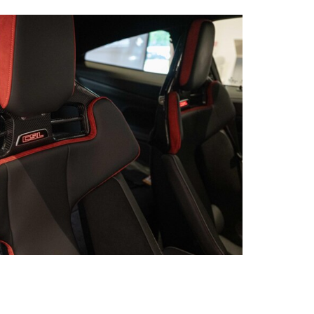
arée module Bluetooth/WIFI
ve Services
kage Professional
 de bord français
PA
er BMW
ducteurs M
e d'huile 24 mois/30000km
eur carbone
acite
Shadow Line
e au stationnement
ut-parleurs HiFi
c recharge sans fil
lométrique
automatique au démarrage
gue française
ntara
t