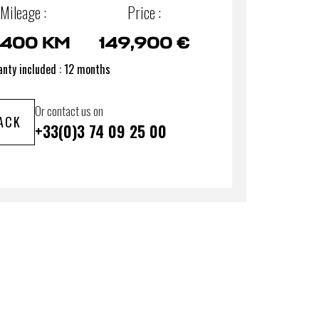
Mileage :
Price :
,400 KM
149,900 €
nty included : 12 months
Or contact us on
ACK
+33(0)3 74 09 25 00