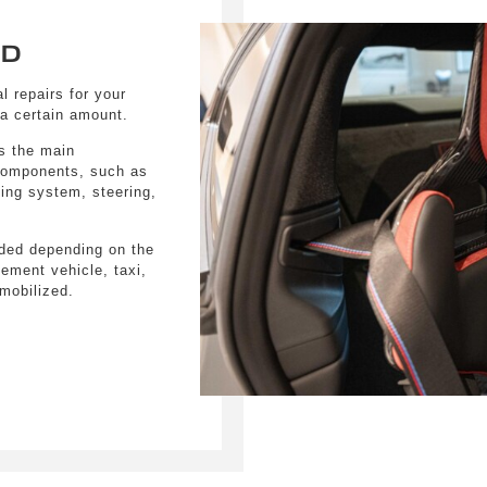
Commande sép
Connected Dri
ED
Connected Pac
Documentation
l repairs for your
Dummy-SALA
 a certain amount.
Eclairage las
Ensemble con
s the main
Interv.vidang
 components, such as
M pack Extéri
ling system, steering,
Pavillon anthr
Poli Brillant 
Système d'aid
ded depending on the
Système de ha
ement vehicle, taxi,
Téléphonie ave
mobilized.
Tachymètre ki
Teleservices
Verrouillage 
Version en lan
Volant M Alca
WLAN Hotspo