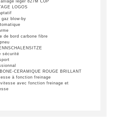
alliage léger 827M CUP
TAGE LOGOS
ptatif
 gaz blow-by
utomatique
larme
e de bord carbone fibre
 pneu
ENNSCHALENSITZE
 sécurité
sport
ssionnal
RBONE-CERAMIQUE ROUGE BRILLANT
tesse à fonction freinage
Send
vitesse avec fonction freinage et
tesse
térieur jour/nuit automat
 pour optiques avt et arr
lisation et kit de secours
-haute
e légal
e de conduite Professional