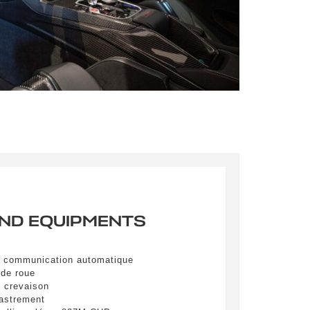
mations
pulvinar
ibh eget
AND EQUIPMENTS
pulvinar
ibh eget
 à communication automatique
 de roue
e crevaison
pulvinar
castrement
ibh eget