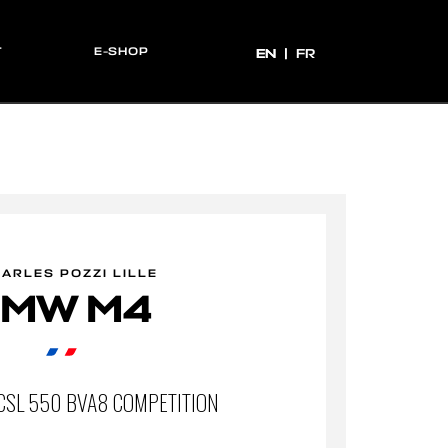
T
E-SHOP
EN
EN
FR
ARLES POZZI LILLE
BMW M4
CSL 550 BVA8 COMPETITION