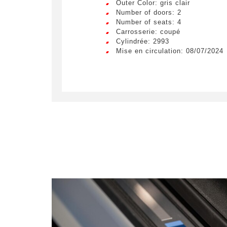
Outer Color: gris clair
Number of doors: 2
Number of seats: 4
Carrosserie: coupé
Cylindrée: 2993
Mise en circulation: 08/07/2024
Obta
LIV
Remplissez
sur un véh
Lorem ip
egestas 
ultricie
Civility
*
Lorem ip
Mr.
egestas 
ultricie
E-mail
*
Lorem ip
egestas 