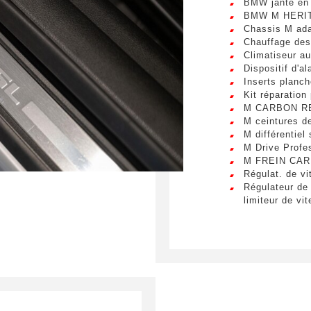
BMW jante en 
s. Mauris et malesuada augue.
BMW M HERI
Chassis M ada
ssage
*
Chauffage des
Climatiseur a
Dispositif d'a
Inserts planch
Kit réparation
M CARBON R
M ceintures de
mitting this form, I accept that the information entered will be used for
M différentiel 
l relationship purposes.
M Drive Profe
M FREIN CA
Régulat. de vi
Régulateur de 
limiteur de vi
Rétroviseur in
Shadow Line M
Triangle signa
Vitrage teinté
Active Guard
Affichage tête
Appel d'urgenc
BMW Live post