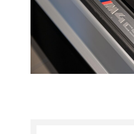
ultricie
Your me
By sub
commercia