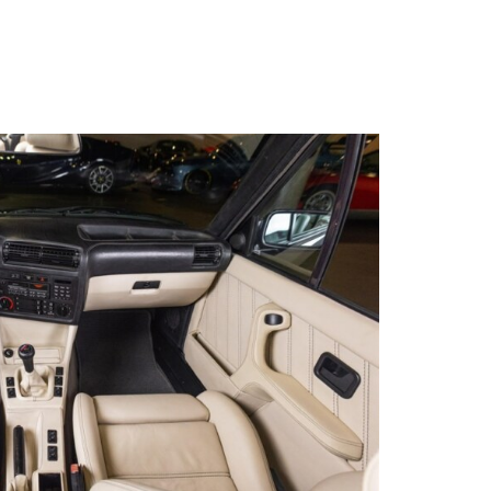
s qu’un
pulvinar
ibh eget
pulvinar
ibh eget
pulvinar
ibh eget