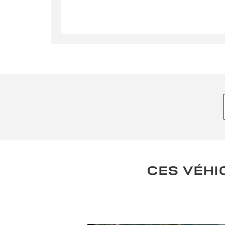
En so
soient e
CES VÉHI