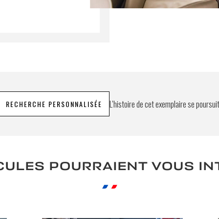
umettant ce formulaire, j'accepte que les informations saisi
xploitées à des fins de relation commerciale.
Envo
L’histoire de cet exemplaire se poursui
RECHERCHE PERSONNALISÉE
CULES POURRAIENT VOUS I