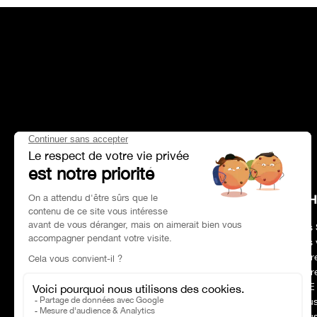
HEAD OFFICE
CH
Adresse :
Paris 75017
Nos 
Tél :
01 47 39 96 50
Nos 
Horaires :
09:00–19:00
Notr
Email :
contact@charles-pozzi.fr
Notr
RSE
Nous
Nous