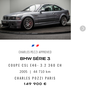
CHARLES POZZI APPROVED
CH
BMW SÉRIE 3
COUPE CSL E46- 3.2 360 CH
G82 C
2005
44 710 km
2
CHARLES POZZI PARIS
CHA
149 900 €