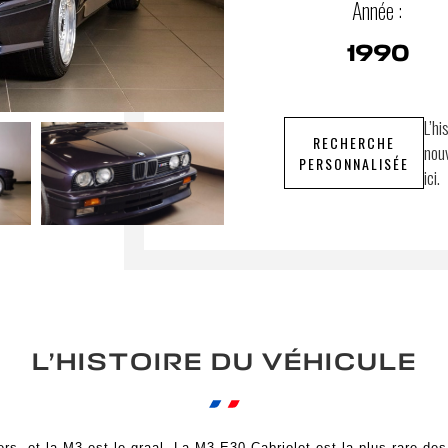
Année :
1990
L’hi
RECHERCHE
nouv
PERSONNALISÉE
ici.
L’HISTOIRE DU VÉHICULE
s, et la M3 est le graal. La M3 E30 Cabriolet est la plus rare de