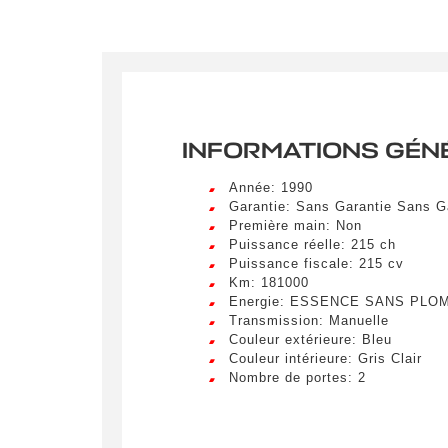
Crée
LIV
Remplissez
véhicule c
Lorem ip
INFORMATIONS GÉN
egestas 
ultricie
Année: 1990
Civilité
*
Garantie: Sans Garantie Sans G
Lorem ip
Première main: Non
M.
egestas 
Puissance réelle: 215 ch
ultricie
Puissance fiscale: 215 cv
E-mail
*
Km: 181000
Lorem ip
Energie: ESSENCE SANS PLO
egestas 
Transmission: Manuelle
ultricie
Couleur extérieure: Bleu
Couleur intérieure: Gris Clair
Demande 
Nombre de portes: 2