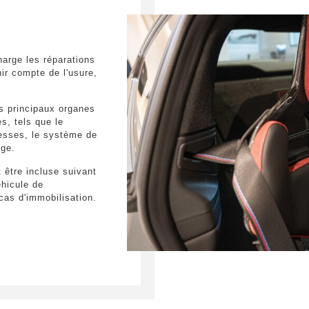
Commande sép
Connected Dri
Connected Pac
Documentation
arge les réparations
Dummy-SALA
ir compte de l'usure,
Eclairage las
Ensemble con
Interv.vidang
es principaux organes
M pack Extéri
s, tels que le
Pavillon anthr
tesses, le système de
Poli Brillant 
age.
Système d'aid
Système de ha
 être incluse suivant
Téléphonie ave
hicule de
Tachymètre ki
as d'immobilisation.
Teleservices
Verrouillage 
Version en lan
Volant M Alca
WLAN Hotspo