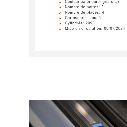
Couleur extérieure: gris clair
Nombre de portes: 2
Nombre de places: 4
Carrosserie: coupé
Cylindrée: 2993
Mise en circulation: 08/07/2024
Obte
LIV
Remplissez
sur un véh
Lorem ip
egestas 
ultricie
Civilité
*
Lorem ip
M.
egestas 
ultricie
E-mail
*
Lorem ip
egestas 