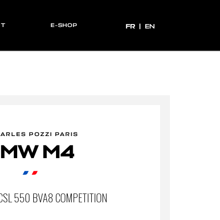
CT
E-SHOP
FR
FR
EN
ARLES POZZI PARIS
BMW M4
CSL 550 BVA8 COMPETITION