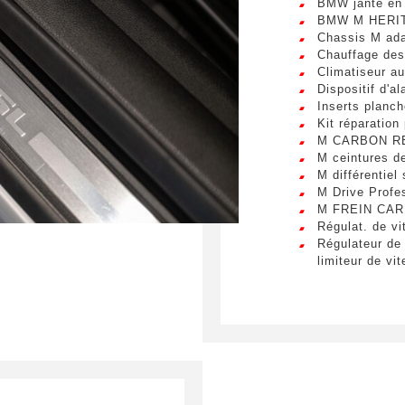
BMW jante en 
s. Mauris et malesuada augue.
BMW M HERI
Chassis M ada
essage
*
Chauffage des
Climatiseur a
Dispositif d'a
Inserts planch
Kit réparation
M CARBON R
M ceintures de
mettant ce formulaire, j'accepte que les informations saisies soient ex
M différentiel 
 de relation commerciale.
M Drive Profe
M FREIN CA
Régulat. de vi
Env
Régulateur de 
limiteur de vi
Rétroviseur in
Shadow Line M
Triangle signa
Vitrage teinté
Active Guard
Affichage tête
Appel d'urgenc
BMW Live post