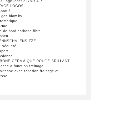
alliage léger 827M CUP
TAGE LOGOS
ptatif
 gaz blow-by
utomatique
larme
e de bord carbone fibre
 pneu
ENNSCHALENSITZE
 sécurité
ploitées
sport
ssionnal
RBONE-CERAMIQUE ROUGE BRILLANT
tesse à fonction freinage
oyer
vitesse avec fonction freinage et
tesse
térieur jour/nuit automat
 pour optiques avt et arr
lisation et kit de secours
-haute
e légal
e de conduite Professional