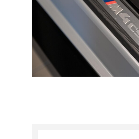
ultricie
Votre m
En sou
à des fins