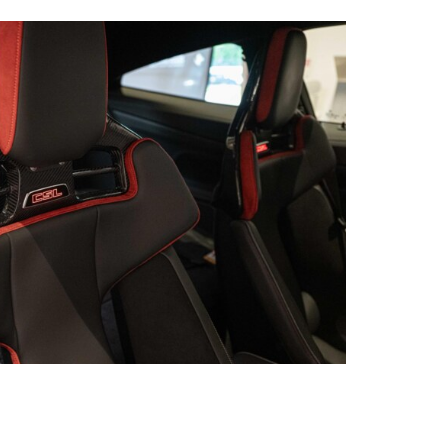
arée module Bluetooth/WIFI
ve Services
kage Professional
 de bord français
PA
er BMW
ducteurs M
e d'huile 24 mois/30000km
eur carbone
acite
Shadow Line
e au stationnement
ut-parleurs HiFi
c recharge sans fil
lométrique
automatique au démarrage
gue française
ntara
t