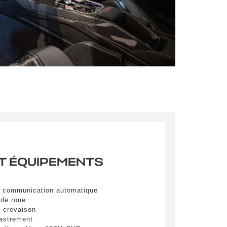
mations
pulvinar
ibh eget
T ÉQUIPEMENTS
pulvinar
ibh eget
 à communication automatique
 de roue
e crevaison
pulvinar
castrement
ibh eget