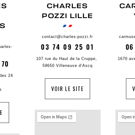
ES
CHARLES
CA
POZZI LILLE
NS
contact@charles-pozzi.fr
carmuse
03 74 09 25 01
06
arles-
107 rue du Haut de la Cruppe,
1670 av
 70
59650 Villeneuve d’Ascq
 des 24
VOIR LE SITE
V
s
TE