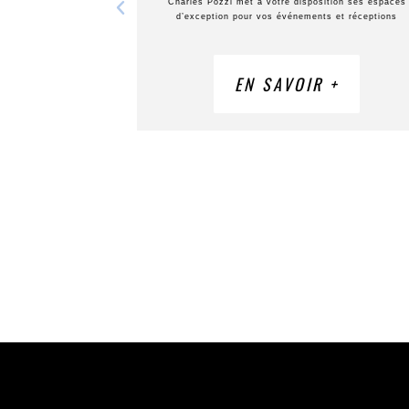
Charles Pozzi met à votre disposition ses espaces
d’exception pour vos événements et réceptions
EN SAVOIR +