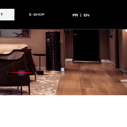
CT
E-SHOP
FR
FR
EN