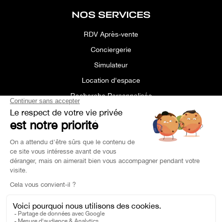
NOS SERVICES
RDV Après-vente
Conciergerie
Simulateur
Location d'espace
Recherche Personnalisée
Financement
Estimation de Reprise
Pièce de Rechange
Charles Pozzi Ⓒ 2023 - Tous droits réservés -
Politique de Confidentialité
-
Mentions Légales
Au quotidien, prenez les transports en commun #SeDéplacerMoinsPolluer