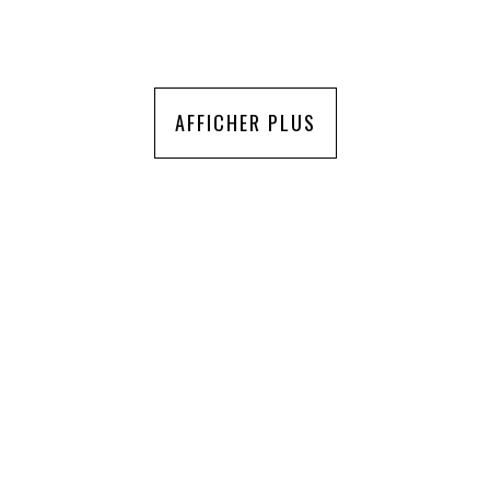
AFFICHER PLUS
TROUVONS ENSEMBLE VOTRE
VÉHICULE D'EXCEPTION
RECHERCHE PERSONNALISEE