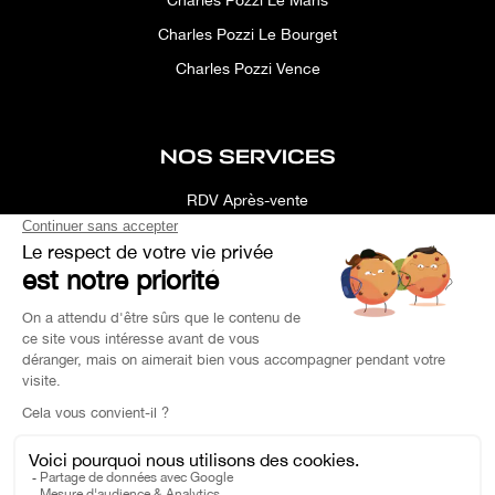
Charles Pozzi Le Bourget
Charles Pozzi Vence
NOS SERVICES
RDV Après-vente
Conciergerie
Simulateur
Location d'espace
Recherche Personnalisée
Financement
Estimation de Reprise
Pièce de Rechange