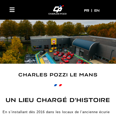
FR
FR
EN
CHARLES POZZI LE MANS
UN LIEU CHARGÉ D’HISTOIRE
En s’installant dès 2016 dans les locaux de l’ancienne écurie