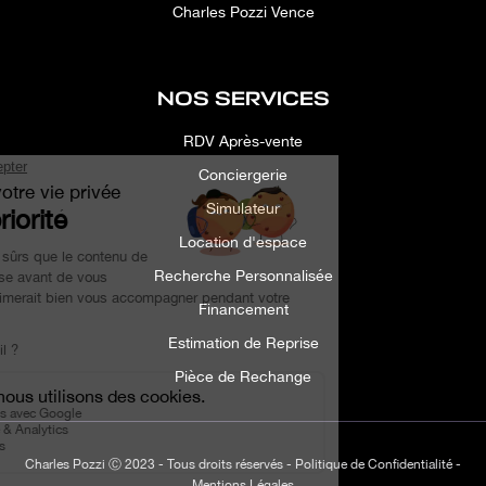
Charles Pozzi Vence
NOS SERVICES
RDV Après-vente
Conciergerie
Simulateur
Location d'espace
Recherche Personnalisée
Financement
Estimation de Reprise
Pièce de Rechange
Charles Pozzi Ⓒ 2023 - Tous droits réservés -
Politique de Confidentialité
-
Mentions Légales