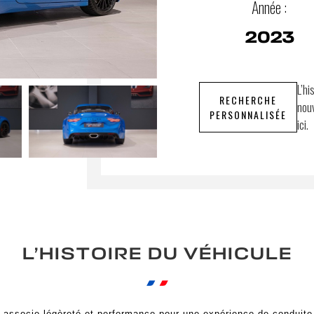
Année :
2023
L’hi
RECHERCHE
nouv
PERSONNALISÉE
ici.
L’HISTOIRE DU VÉHICULE
 associe légèreté et performance pour une expérience de conduite 