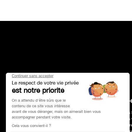
HEAD OFFICE
CH
Adresse :
Paris 75017
Nos 
Tél :
01 47 39 96 50
Nos 
Horaires :
09:00–19:00
Notr
Email :
contact@charles-pozzi.fr
Notr