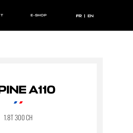
CT
E-SHOP
FR
FR
EN
PINE A110
1.8T 300 CH