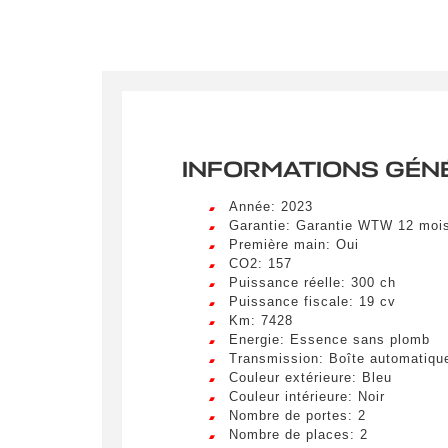
INFORMATIONS GÉN
Année: 2023
Garantie: Garantie WTW 12 moi
Première main: Oui
CO2: 157
Puissance réelle: 300 ch
Puissance fiscale: 19 cv
Km: 7428
Crée
Energie: Essence sans plomb
LIV
Transmission: Boîte automatiqu
Remplissez
Couleur extérieure: Bleu
véhicule c
Couleur intérieure: Noir
Lorem ip
Nombre de portes: 2
egestas 
Nombre de places: 2
ultricie
Civilité
*