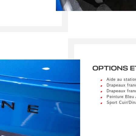
sum dolor sit amet, consectetur adipiscing elit. Ut a elit sed nisl 
a vel nibh. Sed aliquam varius feugiat. Suspendisse finibus nec n
s. Mauris et malesuada augue.
Téléphone
sum dolor sit amet, consectetur adipiscing elit. Ut a elit sed nisl 
a vel nibh. Sed aliquam varius feugiat. Suspendisse finibus nec n
s. Mauris et malesuada augue.
spéciale
OPTIONS E
Aide au stati
Drapeaux fran
Drapeaux fran
umettant ce formulaire, j'accepte que les informations saisi
Peinture Bleu 
xploitées à des fins de relation commerciale.
Sport Cuir/Di
Envo