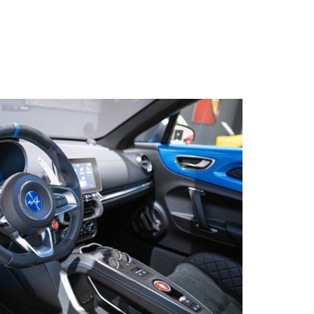
s qu’un
pulvinar
ibh eget