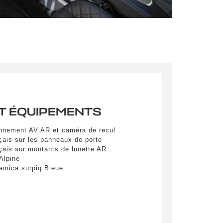
pulvinar
ibh eget
pulvinar
ibh eget
T ÉQUIPEMENTS
onnement AV AR et caméra de recul
çais sur les panneaux de porte
çais sur montants de lunette AR
es
Alpine
namica surpiq Bleue
yer