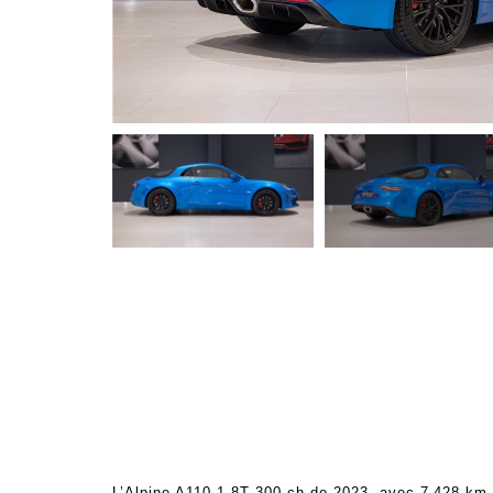
L’Alpine A110 1.8T 300 ch de 2023, avec 7 428 km,