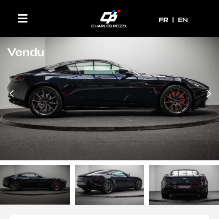
FR
FR
EN
Vendu