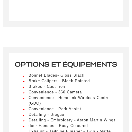
OPTIONS ET ÉQUIPEMENTS
Créer une alerte
Bonnet Blades- Gloss Black
Remplissez le formulaire ci-dessous pour recevoir
Brake Calipers - Black Painted
Brakes - Cast Iron
une notification par e-mail dès qu’un véhicule
Convenience - 360 Camera
correspondant à vos critères sera disponible.
Convenience - Homelink Wireless Control
(GDO)
Civilité
*
Convenience - Park Assist
Detailing - Brogue
M.
Detailing - Embroidery - Aston Martin Wings
LIVRAISON PARTOUT EN
door Handles - Body Coloured
FRANCE
Exhaust - Tailpipe Finisher - Twin - Matte