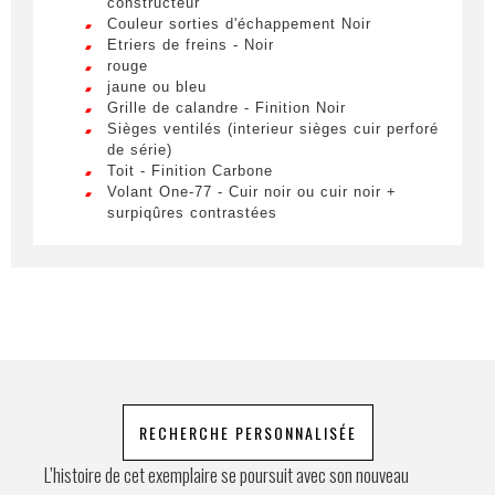
constructeur
Couleur sorties d'échappement Noir
Lorem ipsum dolor sit amet, consectetur
Etriers de freins - Noir
adipiscing elit. Ut a elit sed nisl pulvinar
Téléphone
rouge
egestas a vel nibh. Sed aliquam varius
jaune ou bleu
feugiat. Suspendisse finibus nec nibh eget
Grille de calandre - Finition Noir
ultricies. Mauris et malesuada augue.
Sièges ventilés (interieur sièges cuir perforé
de série)
Demande spéciale
Toit - Finition Carbone
Volant One-77 - Cuir noir ou cuir noir +
surpiqûres contrastées
En soumettant ce formulaire, j'accepte
que les informations saisies soient
exploitées à des fins de relation
commerciale.
RECHERCHE PERSONNALISÉE
Envoyer
L’histoire de cet exemplaire se poursuit avec son nouveau