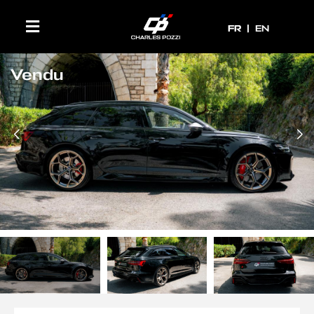
FR
FR
EN
Vendu