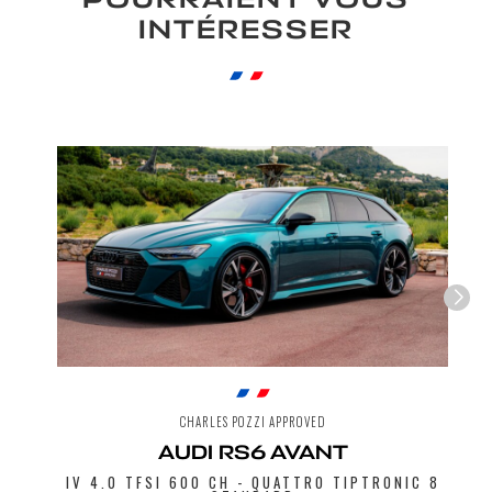
feugiat. Suspendisse finibus nec nibh eget
INTÉRESSER
ultricies. Mauris et malesuada augue.
Demande spéciale
En soumettant ce formulaire, j'accepte
que les informations saisies soient
exploitées à des fins de relation
commerciale.
Envoyer
CHARLES POZZI APPROVED
AUDI RS6 AVANT
IV 4.0 TFSI 600 CH - QUATTRO TIPTRONIC 8