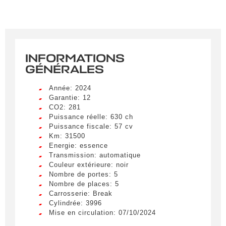
INFORMATIONS
GÉNÉRALES
Année: 2024
Garantie: 12
CO2: 281
Puissance réelle: 630 ch
Puissance fiscale: 57 cv
Km: 31500
Energie: essence
Transmission: automatique
Couleur extérieure: noir
Nombre de portes: 5
Nombre de places: 5
Carrosserie: Break
Créer une alerte
Cylindrée: 3996
Mise en circulation: 07/10/2024
Remplissez le formulaire ci-dessous pour recevoir