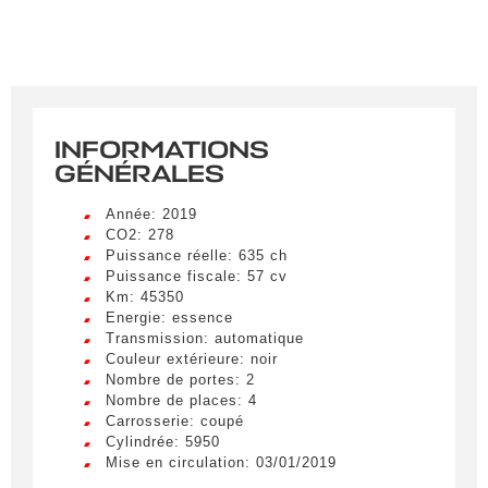
INFORMATIONS
GÉNÉRALES
Créer une alerte
Année: 2019
Remplissez le formulaire ci-dessous pour recevoir
CO2: 278
une notification par e-mail dès qu’un véhicule
Puissance réelle: 635 ch
correspondant à vos critères sera disponible.
Puissance fiscale: 57 cv
Km: 45350
Energie: essence
Civilité
*
Transmission: automatique
Couleur extérieure: noir
M.
Nombre de portes: 2
LIVRAISON PARTOUT EN
Nombre de places: 4
FRANCE
Carrosserie: coupé
Nom
*
Cylindrée: 5950
Lorem ipsum dolor sit amet, consectetur
Mise en circulation: 03/01/2019
adipiscing elit. Ut a elit sed nisl pulvinar