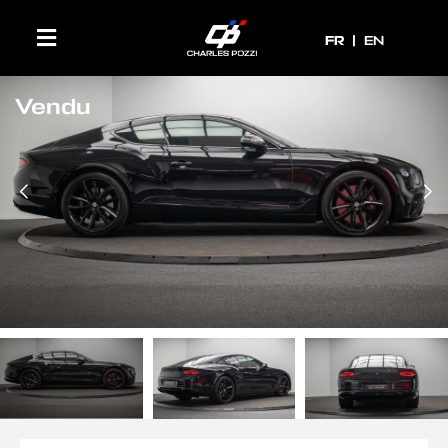
FR
FR
EN
Vendu