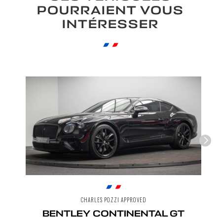
que les informations saisies soient
POURRAIENT VOUS
exploitées à des fins de relation
INTÉRESSER
commerciale.
Envoyer
CHARLES POZZI APPROVED
BENTLEY CONTINENTAL GT