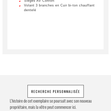
Sièges AV Confort
Lorem ipsum dolor sit amet, consectetur
Volant 3 branches en Cuir bi-ton chauffant
adipiscing elit. Ut a elit sed nisl pulvinar
dentelé
Téléphone
egestas a vel nibh. Sed aliquam varius
feugiat. Suspendisse finibus nec nibh eget
ultricies. Mauris et malesuada augue.
Demande spéciale
En soumettant ce formulaire, j'accepte
que les informations saisies soient
exploitées à des fins de relation
commerciale.
RECHERCHE PERSONNALISÉE
Envoyer
L’histoire de cet exemplaire se poursuit avec son nouveau
propriétaire, mais la vôtre peut commencer ici.