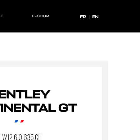
CT
E-SHOP
FR
FR
EN
ENTLEY
INENTAL GT
II W12 6.0 635 CH