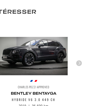
NTÉRESSER
CHARLES POZZI APPROVED
CH
BENTLEY BENTAYGA
BENT
HYBRIDE V6 3.0 449 CH
III V8 S
2019
36 600 km
2