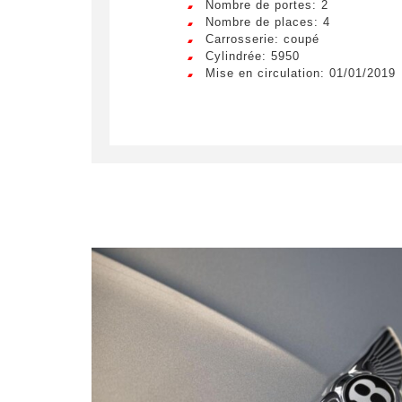
Nombre de portes: 2
egestas 
Nombre de places: 4
ultricie
Civilité
*
Carrosserie: coupé
Lorem ip
Cylindrée: 5950
M.
egestas 
Mise en circulation: 01/01/2019
ultricie
E-mail
*
Lorem ip
egestas 
ultricie
Demande 
En so
soient e