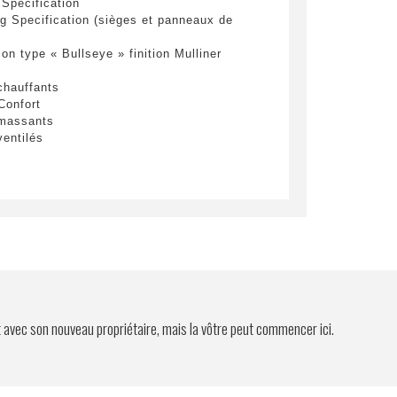
Specification
ng Specification (sièges et panneaux de
on type « Bullseye » finition Mulliner
chauffants
Confort
 massants
ventilés
t avec son nouveau propriétaire, mais la vôtre peut commencer ici.