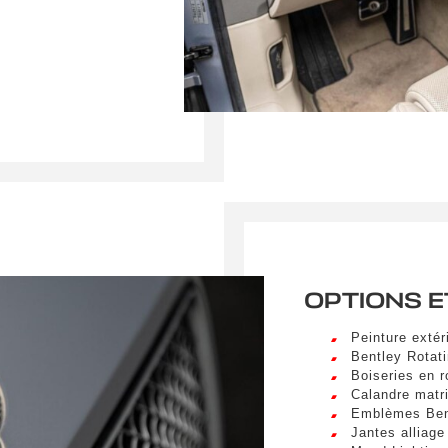
a vel nibh. Sed aliquam varius feugiat. Suspendisse finibus nec n
s. Mauris et malesuada augue.
Nom
*
Prénom
sum dolor sit amet, consectetur adipiscing elit. Ut a elit sed nisl 
a vel nibh. Sed aliquam varius feugiat. Suspendisse finibus nec n
s. Mauris et malesuada augue.
Téléphone
sum dolor sit amet, consectetur adipiscing elit. Ut a elit sed nisl 
a vel nibh. Sed aliquam varius feugiat. Suspendisse finibus nec n
s. Mauris et malesuada augue.
spéciale
OPTIONS E
Peinture extér
umettant ce formulaire, j'accepte que les informations saisi
Bentley Rotat
xploitées à des fins de relation commerciale.
Boiseries en 
Calandre matr
Emblèmes Bent
Envo
Jantes alliage