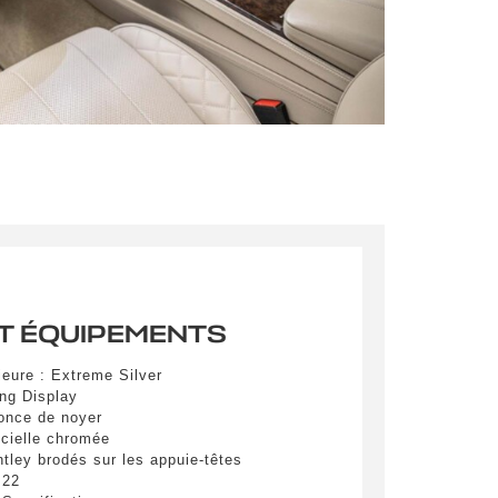
ibh eget
pulvinar
ibh eget
pulvinar
ibh eget
T ÉQUIPEMENTS
ieure : Extreme Silver
es
ing Display
ronce de noyer
icielle chromée
ley brodés sur les appuie-têtes
yer
 22