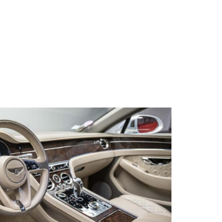
s qu’un
pulvinar