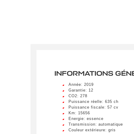
INFORMATIONS GÉN
Année: 2019
Garantie: 12
CO2: 278
Puissance réelle: 635 ch
Puissance fiscale: 57 cv
Crée
Km: 15656
LIV
Energie: essence
Remplissez
Transmission: automatique
Couleur extérieure: gris
véhicule c
Lorem ip