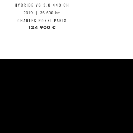
HYBRIDE V6 3.0 449 CH
III V8 S
2019
36 600 km
2
CHARLES POZZI PARIS
CHA
124 900 €