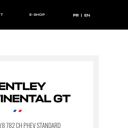
CT
E-SHOP
FR
FR
EN
ENTLEY
INENTAL GT
 V8 782 CH PHEV STANDARD