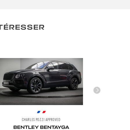
NTÉRESSER
CHARLES POZZI APPROVED
CH
BENTLEY BENTAYGA
BENT