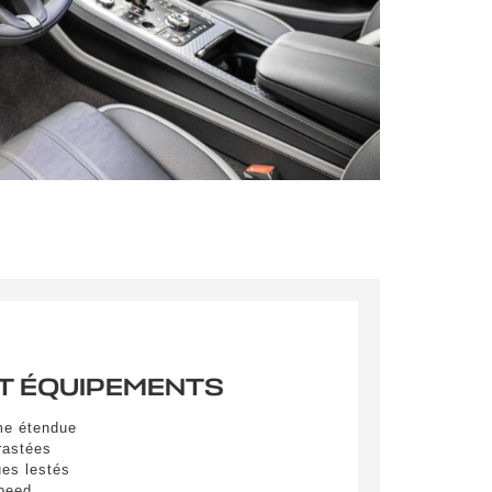
pulvinar
ibh eget
pulvinar
ibh eget
pulvinar
ibh eget
T ÉQUIPEMENTS
es
me étendue
rastées
ues lestés
Speed