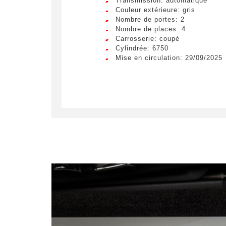
Transmission: automatique
véhicule c
Lorem ip
Couleur extérieure: gris
egestas 
Nombre de portes: 2
ultricie
Nombre de places: 4
Civilité
*
Carrosserie: coupé
Lorem ip
Cylindrée: 6750
M.
egestas 
Mise en circulation: 29/09/2025
ultricie
E-mail
*
Lorem ip
egestas 
ultricie
Demande 
En so
soient e