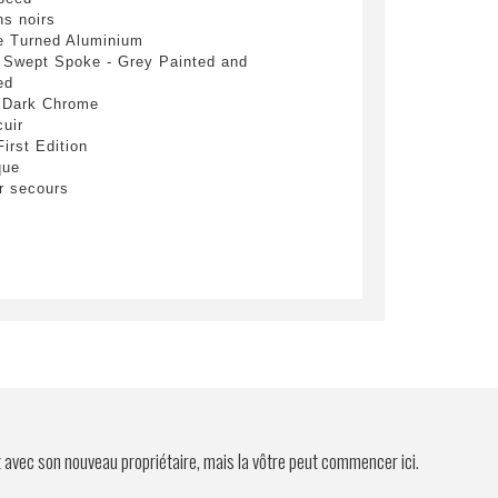
yer
ns noirs
ne Turned Aluminium
 Swept Spoke - Grey Painted and
ed
r Dark Chrome
cuir
First Edition
que
r secours
t avec son nouveau propriétaire, mais la vôtre peut commencer ici.