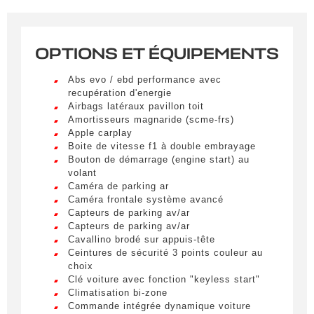
correspondant à vos critères sera disponible.
OPTIONS ET ÉQUIPEMENTS
Civilité
*
M.
Abs evo / ebd performance avec
LIVRAISON PARTOUT EN
recupération d'energie
FRANCE
Airbags latéraux pavillon toit
Nom
*
Amortisseurs magnaride (scme-frs)
Lorem ipsum dolor sit amet, consectetur
Apple carplay
adipiscing elit. Ut a elit sed nisl pulvinar
Boite de vitesse f1 à double embrayage
egestas a vel nibh. Sed aliquam varius
Bouton de démarrage (engine start) au
feugiat. Suspendisse finibus nec nibh eget
volant
Prénom
ultricies. Mauris et malesuada augue.
Caméra de parking ar
Caméra frontale système avancé
Lorem ipsum dolor sit amet, consectetur
Capteurs de parking av/ar
adipiscing elit. Ut a elit sed nisl pulvinar
Capteurs de parking av/ar
egestas a vel nibh. Sed aliquam varius
E-mail
*
Cavallino brodé sur appuis-tête
feugiat. Suspendisse finibus nec nibh eget
Ceintures de sécurité 3 points couleur au
ultricies. Mauris et malesuada augue.
choix
Clé voiture avec fonction "keyless start"
Lorem ipsum dolor sit amet, consectetur
Climatisation bi-zone
adipiscing elit. Ut a elit sed nisl pulvinar
Téléphone
Commande intégrée dynamique voiture
egestas a vel nibh. Sed aliquam varius