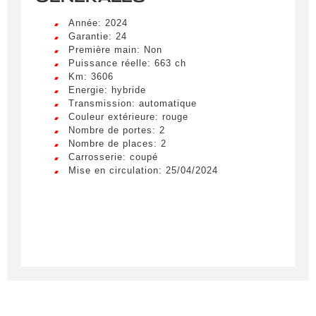
Année: 2024
Garantie: 24
Première main: Non
Puissance réelle: 663 ch
Km: 3606
Energie: hybride
Transmission: automatique
Couleur extérieure: rouge
Nombre de portes: 2
Nombre de places: 2
Carrosserie: coupé
Mise en circulation: 25/04/2024
Créer une alerte
Remplissez le formulaire ci-dessous pour recevoir
une notification par e-mail dès qu’un véhicule