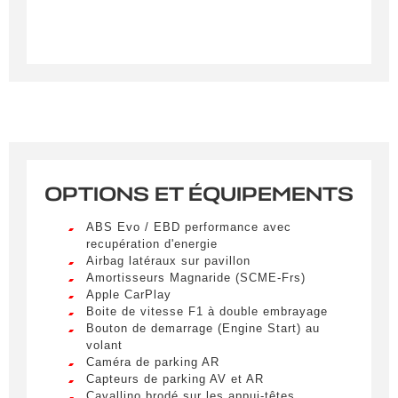
OPTIONS ET ÉQUIPEMENTS
Créer une alerte
ABS Evo / EBD performance avec
Remplissez le formulaire ci-dessous pour recevoir
recupération d'energie
Airbag latéraux sur pavillon
une notification par e-mail dès qu’un véhicule
Amortisseurs Magnaride (SCME-Frs)
correspondant à vos critères sera disponible.
Apple CarPlay
Boite de vitesse F1 à double embrayage
Civilité
*
Bouton de demarrage (Engine Start) au
volant
M.
Caméra de parking AR
LIVRAISON PARTOUT EN
Capteurs de parking AV et AR
FRANCE
Cavallino brodé sur les appui-têtes