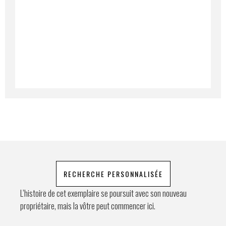
Lorem ipsum dolor sit amet, consectetur
adipiscing elit. Ut a elit sed nisl pulvinar
egestas a vel nibh. Sed aliquam varius
feugiat. Suspendisse finibus nec nibh eget
Prénom
ultricies. Mauris et malesuada augue.
Lorem ipsum dolor sit amet, consectetur
adipiscing elit. Ut a elit sed nisl pulvinar
egestas a vel nibh. Sed aliquam varius
E-mail
*
feugiat. Suspendisse finibus nec nibh eget
ultricies. Mauris et malesuada augue.
Lorem ipsum dolor sit amet, consectetur
adipiscing elit. Ut a elit sed nisl pulvinar
Téléphone
egestas a vel nibh. Sed aliquam varius
feugiat. Suspendisse finibus nec nibh eget
ultricies. Mauris et malesuada augue.
Demande spéciale
RECHERCHE PERSONNALISÉE
L’histoire de cet exemplaire se poursuit avec son nouveau
propriétaire, mais la vôtre peut commencer ici.