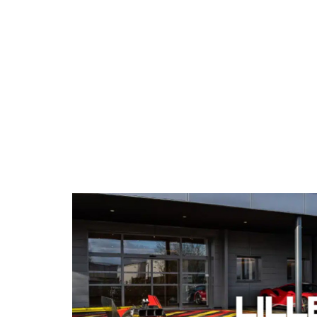
En sou
à des fins