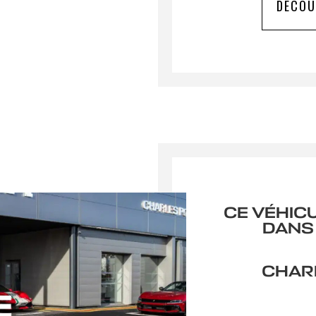
DÉCOU
mettant ce formulaire, j'accepte que les informations saisies soient ex
 de relation commerciale.
Env
CE VÉHIC
DANS
CHARL