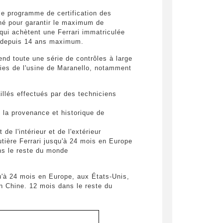
le programme de certification des
 né pour garantir le maximum de
qui achètent une Ferrari immatriculée
s depuis 14 ans maximum.
d toute une série de contrôles à large
ties de l'usine de Maranello, notamment
illés effectués par des techniciens
mations
pulvinar
e la provenance et historique de
ibh eget
de l'intérieur et de l'extérieur
tière Ferrari jusqu'à 24 mois en Europe
pulvinar
ns le reste du monde
ibh eget
u'à 24 mois en Europe, aux États-Unis,
pulvinar
n Chine. 12 mois dans le reste du
ibh eget