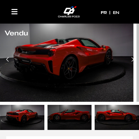
FR
FR
EN
Vendu