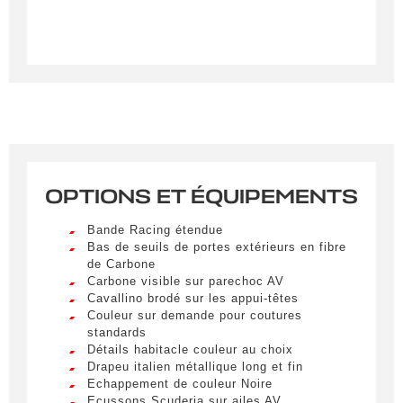
OPTIONS ET ÉQUIPEMENTS
Créer une alerte
Bande Racing étendue
Remplissez le formulaire ci-dessous pour recevoir
Bas de seuils de portes extérieurs en fibre
de Carbone
une notification par e-mail dès qu’un véhicule
Carbone visible sur parechoc AV
correspondant à vos critères sera disponible.
Cavallino brodé sur les appui-têtes
Couleur sur demande pour coutures
Civilité
*
standards
Détails habitacle couleur au choix
M.
Drapeu italien métallique long et fin
LIVRAISON PARTOUT EN
Echappement de couleur Noire
FRANCE
Ecussons Scuderia sur ailes AV