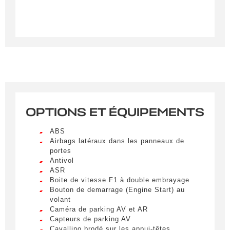
OPTIONS ET ÉQUIPEMENTS
Créer une alerte
ABS
Remplissez le formulaire ci-dessous pour recevoir
Airbags latéraux dans les panneaux de
portes
une notification par e-mail dès qu’un véhicule
Antivol
correspondant à vos critères sera disponible.
ASR
Boite de vitesse F1 à double embrayage
Civilité
*
Bouton de demarrage (Engine Start) au
volant
M.
Caméra de parking AV et AR
LIVRAISON PARTOUT EN
Capteurs de parking AV
FRANCE
Cavallino brodé sur les appui-têtes