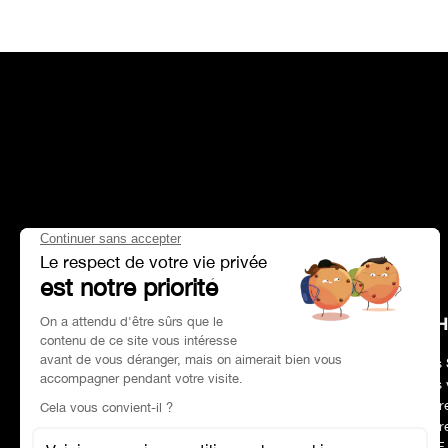
HEAD OFFICE
CH
Adresse :
Paris 75017
Nos 
Tél :
01 47 39 96 50
Nos 
Horaires :
09:00–19:00
Notr
Email :
contact@charles-pozzi.fr
Notr
RSE