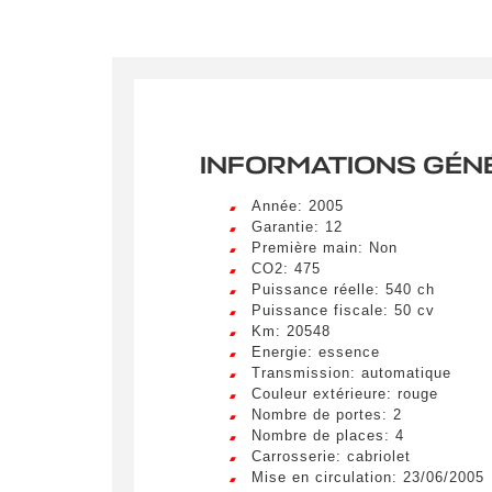
INFORMATIONS GÉN
Année: 2005
Garantie: 12
Première main: Non
CO2: 475
Puissance réelle: 540 ch
Puissance fiscale: 50 cv
Km: 20548
Crée
Energie: essence
Transmission: automatique
LIV
Couleur extérieure: rouge
Remplissez
Nombre de portes: 2
véhicule c
Lorem ip
Nombre de places: 4
egestas 
Carrosserie: cabriolet
ultricie
Mise en circulation: 23/06/2005
Civilité
*