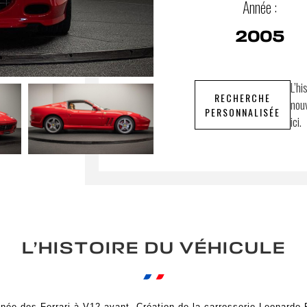
Année :
2005
L’hi
RECHERCHE
nouv
PERSONNALISÉE
ici.
L’HISTOIRE DU VÉHICULE
ignée des Ferrari à V12 avant. Création de la carrosserie Leonardo 