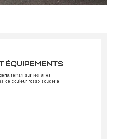
pulvinar
ibh eget
pulvinar
ibh eget
T ÉQUIPEMENTS
ria ferrari sur les ailes
ins de couleur rosso scuderia
es
yer