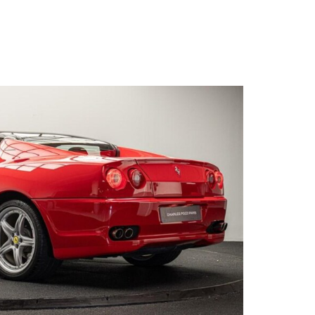
s qu’un
pulvinar
ibh eget