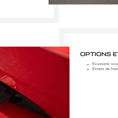
sum dolor sit amet, consectetur adipiscing elit. Ut a elit sed nisl 
a vel nibh. Sed aliquam varius feugiat. Suspendisse finibus nec n
s. Mauris et malesuada augue.
Téléphone
sum dolor sit amet, consectetur adipiscing elit. Ut a elit sed nisl 
a vel nibh. Sed aliquam varius feugiat. Suspendisse finibus nec n
s. Mauris et malesuada augue.
spéciale
OPTIONS E
Ecussons scude
Etriers de fre
umettant ce formulaire, j'accepte que les informations saisi
xploitées à des fins de relation commerciale.
Envo