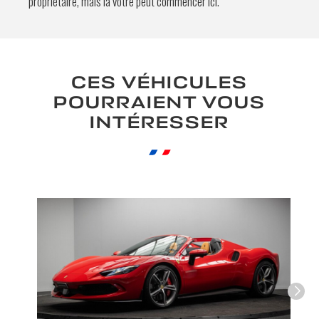
propriétaire, mais la vôtre peut commencer ici.
En soumettant ce formulaire, j'accepte
que les informations saisies soient
exploitées à des fins de relation
CES VÉHICULES
commerciale.
POURRAIENT VOUS
Envoyer
INTÉRESSER