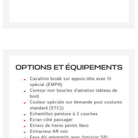
OPTIONS ET ÉQUIPEMENTS
Créer une alerte
Cavallino brodé sur appuis-tête avec fil
Remplissez le formulaire ci-dessous pour recevoir
spécial (EMPH)
une notification par e-mail dès qu’un véhicule
Contour noir boucles d'aération tableau de
bord
correspondant à vos critères sera disponible.
Couleur spéciale sur demande pour coutures
standard (STC1)
Civilité
*
Echantillon peinture à 2 couches
Ecran côté passager
M.
Etriers de freins peints Nero
LIVRAISON PARTOUT EN
Extracteur AR noir
FRANCE
Feux AV adaptatifs avec fonction SBL