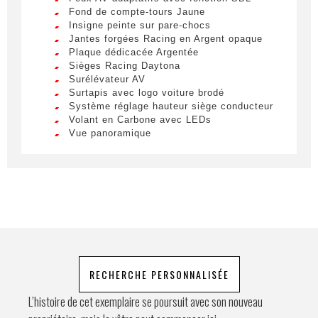
Nom
*
Fond de compte-tours Jaune
Lorem ipsum dolor sit amet, consectetur
Insigne peinte sur pare-chocs
adipiscing elit. Ut a elit sed nisl pulvinar
Jantes forgées Racing en Argent opaque
egestas a vel nibh. Sed aliquam varius
Plaque dédicacée Argentée
feugiat. Suspendisse finibus nec nibh eget
Sièges Racing Daytona
Prénom
ultricies. Mauris et malesuada augue.
Surélévateur AV
Surtapis avec logo voiture brodé
Lorem ipsum dolor sit amet, consectetur
Système réglage hauteur siège conducteur
adipiscing elit. Ut a elit sed nisl pulvinar
Volant en Carbone avec LEDs
egestas a vel nibh. Sed aliquam varius
E-mail
*
Vue panoramique
feugiat. Suspendisse finibus nec nibh eget
ultricies. Mauris et malesuada augue.
Lorem ipsum dolor sit amet, consectetur
adipiscing elit. Ut a elit sed nisl pulvinar
Téléphone
egestas a vel nibh. Sed aliquam varius
feugiat. Suspendisse finibus nec nibh eget
ultricies. Mauris et malesuada augue.
Demande spéciale
RECHERCHE PERSONNALISÉE
L’histoire de cet exemplaire se poursuit avec son nouveau