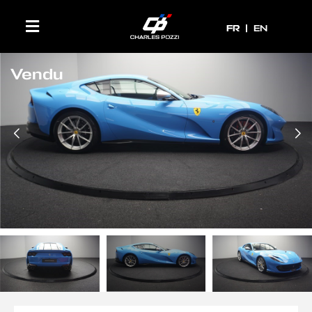
FR
FR
EN
Vendu