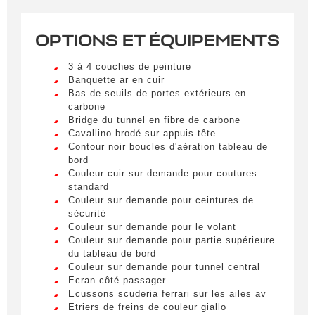
correspondant à vos critères sera disponible.
OPTIONS ET ÉQUIPEMENTS
Civilité
*
3 à 4 couches de peinture
M.
LIVRAISON PARTOUT EN
Banquette ar en cuir
FRANCE
Bas de seuils de portes extérieurs en
carbone
Nom
*
Bridge du tunnel en fibre de carbone
Lorem ipsum dolor sit amet, consectetur
Cavallino brodé sur appuis-tête
adipiscing elit. Ut a elit sed nisl pulvinar
Contour noir boucles d'aération tableau de
egestas a vel nibh. Sed aliquam varius
bord
feugiat. Suspendisse finibus nec nibh eget
Prénom
Couleur cuir sur demande pour coutures
ultricies. Mauris et malesuada augue.
standard
Lorem ipsum dolor sit amet, consectetur
Couleur sur demande pour ceintures de
adipiscing elit. Ut a elit sed nisl pulvinar
sécurité
egestas a vel nibh. Sed aliquam varius
Couleur sur demande pour le volant
E-mail
*
feugiat. Suspendisse finibus nec nibh eget
Couleur sur demande pour partie supérieure
ultricies. Mauris et malesuada augue.
du tableau de bord
Couleur sur demande pour tunnel central
Lorem ipsum dolor sit amet, consectetur
Ecran côté passager
adipiscing elit. Ut a elit sed nisl pulvinar
Ecussons scuderia ferrari sur les ailes av
Téléphone
egestas a vel nibh. Sed aliquam varius
Etriers de freins de couleur giallo
feugiat. Suspendisse finibus nec nibh eget