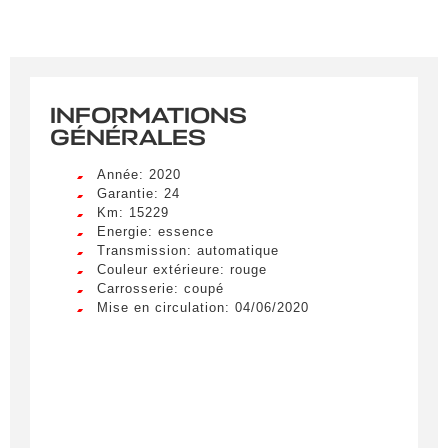
INFORMATIONS
GÉNÉRALES
Année: 2020
Garantie: 24
Km: 15229
Energie: essence
Transmission: automatique
Couleur extérieure: rouge
Carrosserie: coupé
Mise en circulation: 04/06/2020
Créer une alerte
Remplissez le formulaire ci-dessous pour recevoir
une notification par e-mail dès qu’un véhicule