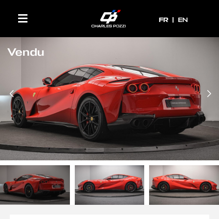
FR
FR
EN
Vendu