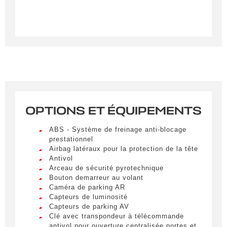
OPTIONS ET ÉQUIPEMENTS
Créer une alerte
ABS - Système de freinage anti-blocage
Remplissez le formulaire ci-dessous pour recevoir
prestationnel
Airbag latéraux pour la protection de la tête
une notification par e-mail dès qu’un véhicule
Antivol
correspondant à vos critères sera disponible.
Arceau de sécurité pyrotechnique
Bouton demarreur au volant
Civilité
*
Caméra de parking AR
Capteurs de luminosité
M.
Capteurs de parking AV
LIVRAISON PARTOUT EN
Clé avec transpondeur à télécommande
FRANCE
antivol pour ouverture centralisée portes et