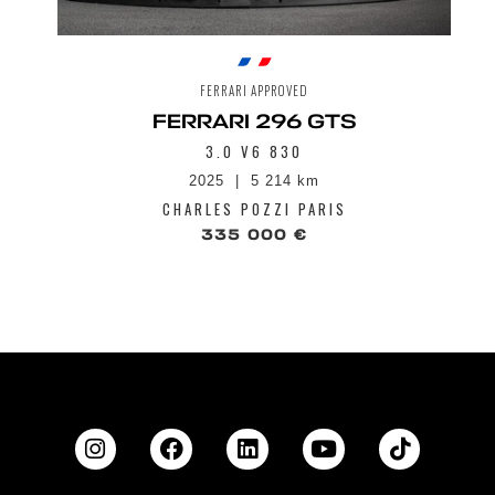
avec cartographie sur écran tactile 6.5"
Tapis habitacle en Alcantara
Volant en Carbone avec LEDs
Volant réglable électriquement
FERRARI APPROVED
FERRARI 296 GTS
3.0 V6 830
2025
5 214 km
CHARLES POZZI PARIS
335 000 €