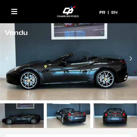
FR
FR
EN
Vendu