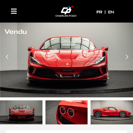
FR
FR
EN
Vendu