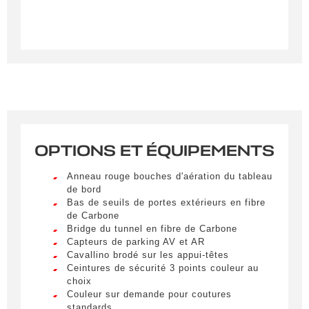
OPTIONS ET ÉQUIPEMENTS
Créer une alerte
Anneau rouge bouches d'aération du tableau
Remplissez le formulaire ci-dessous pour recevoir
de bord
Bas de seuils de portes extérieurs en fibre
une notification par e-mail dès qu’un véhicule
de Carbone
correspondant à vos critères sera disponible.
Bridge du tunnel en fibre de Carbone
Capteurs de parking AV et AR
Civilité
*
Cavallino brodé sur les appui-têtes
Ceintures de sécurité 3 points couleur au
M.
choix
LIVRAISON PARTOUT EN
Couleur sur demande pour coutures
FRANCE
standards