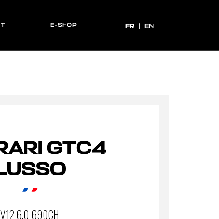
CT
E-SHOP
FR
FR
EN
RARI GTC4
LUSSO
V12 6.0 690CH