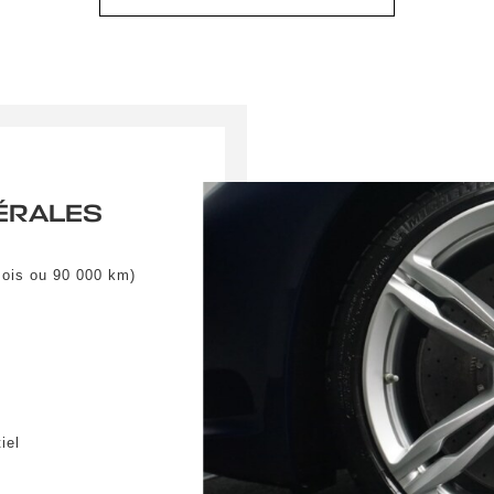
ÉRALES
mois ou 90 000 km)
r une alerte
iel
RAISON PARTOUT EN FRANCE
 le formulaire ci-dessous pour recevoir une notification par e-mail dè