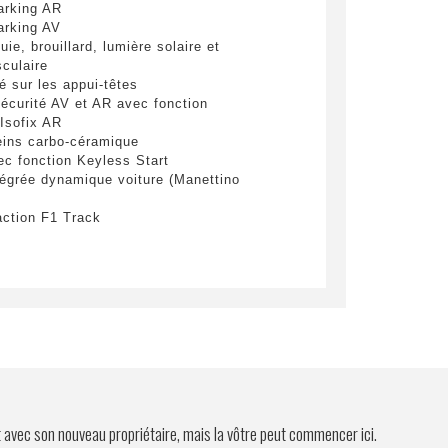
yer
arking AR
arking AV
uie, brouillard, lumière solaire et
culaire
é sur les appui-têtes
sécurité AV et AR avec fonction
 Isofix AR
reins carbo-céramique
ec fonction Keyless Start
grée dynamique voiture (Manettino
action F1 Track
mande inserts habitacle en cuir
emande pour coutures standards
emande pour tunnel supérieur en cuir
emande pour vide-poche tunnel en cuir
 avec répétition d'information sur
rd
lectronique (E-DIFF)
Sport
ssager
eria sur ailes AV
ins de couleur Aluminium
t avec son nouveau propriétaire, mais la vôtre peut commencer ici.
lés avec LEDs