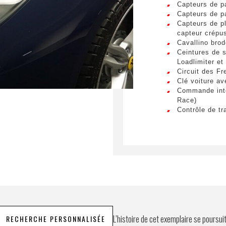
Envo
Capteurs de p
Capteurs de p
Capteurs de pl
capteur crépus
Cavallino brod
Ceintures de 
Loadlimiter et
Circuit des F
Clé voiture av
Commande inté
Race)
Contrôle de tr
Couleur sur de
Couleur sur d
Couleur sur d
Couleur sur d
Cruise control
tableau de bo
Différentiel é
Echappement 
Ecran côté pa
Ecussons Scud
Etriers de fre
L’histoire de cet exemplaire se poursui
RECHERCHE PERSONNALISÉE
Feux AR doub