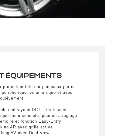
pulvinar
ibh eget
pulvinar
ibh eget
pulvinar
ibh eget
T ÉQUIPEMENTS
x protection tête sur panneaux portes
é périphérique, volumétrique et avec
-soulévement
uble embrayage DCT - 7 vitesses
lique tachi-sensible, planton à réglage
es
mémoire et fonction Easy-Entry
king AR avec grille active
king AV avec Dual View