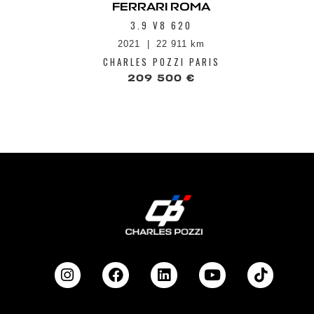
Sièges ventilé
FERRARI ROMA
Smart Airbag 
3.9 V8 620
Surélévateur 
2021
22 911 km
Suspensions 
(Electronic Sta
CHARLES POZZI PARIS
Système 4R-S,
209 500 €
(SSC4)
Système de cl
Système de di
Système de mo
pneumatiques
Système HIFI
Système info 
tunnel central
avec cartes 3D
DAB
Toit panoramiq
Traction inté
Vitres AR 'Pri
Volant en Car
Volant en cuir
démarrage mot