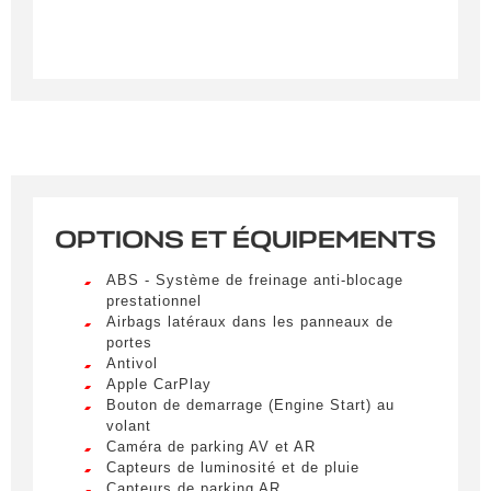
OPTIONS ET ÉQUIPEMENTS
Créer une alerte
ABS - Système de freinage anti-blocage
Remplissez le formulaire ci-dessous pour recevoir
prestationnel
Airbags latéraux dans les panneaux de
une notification par e-mail dès qu’un véhicule
portes
correspondant à vos critères sera disponible.
Antivol
Apple CarPlay
Civilité
*
Bouton de demarrage (Engine Start) au
volant
M.
Caméra de parking AV et AR
LIVRAISON PARTOUT EN
Capteurs de luminosité et de pluie
FRANCE
Capteurs de parking AR