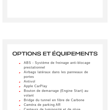
OPTIONS ET ÉQUIPEMENTS
Créer une alerte
ABS - Système de freinage anti-blocage
Remplissez le formulaire ci-dessous pour recevoir
prestationnel
Airbags latéraux dans les panneaux de
une notification par e-mail dès qu’un véhicule
portes
correspondant à vos critères sera disponible.
Antivol
Apple CarPlay
Civilité
*
Bouton de demarrage (Engine Start) au
volant
M.
Bridge du tunnel en fibre de Carbone
LIVRAISON PARTOUT EN
Caméra de parking AR
FRANCE
Capteurs de luminosité et de pluie