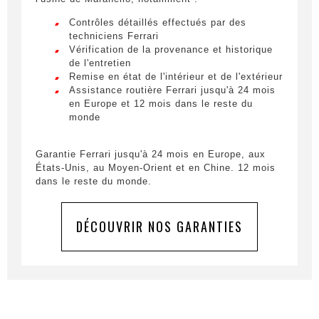
Contrôles détaillés effectués par des
techniciens Ferrari
Vérification de la provenance et historique
de l'entretien
Remise en état de l'intérieur et de l'extérieur
Assistance routière Ferrari jusqu'à 24 mois
en Europe et 12 mois dans le reste du
monde
Obtenir des informations
Garantie Ferrari jusqu'à 24 mois en Europe, aux
Remplissez le formulaire ci-dessous pour être
États-Unis, au Moyen-Orient et en Chine. 12 mois
recontacté afin d’obtenir des informations sur un
dans le reste du monde.
véhicule.
DÉCOUVRIR NOS GARANTIES
Civilité
*
LIVRAISON PARTOUT EN
M.
FRANCE
Nom
*
Lorem ipsum dolor sit amet, consectetur
adipiscing elit. Ut a elit sed nisl pulvinar