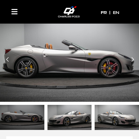
FR
FR
EN