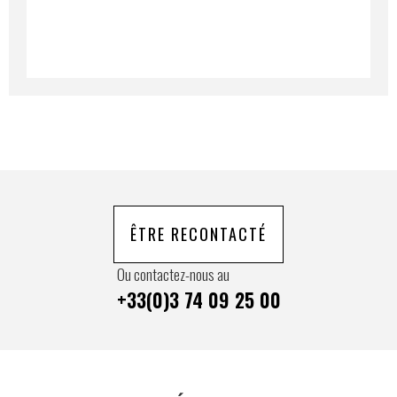
En soumettant ce formulaire, j'accepte que les
informations saisies soient exploitées à des fins de
relation commerciale.
Envoyer
ÊTRE RECONTACTÉ
Ou contactez-nous au
+33(0)3 74 09 25 00