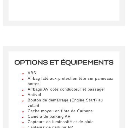
OPTIONS ET ÉQUIPEMENTS
Créer une alerte
ABS
Remplissez le formulaire ci-dessous pour recevoir
Airbag latéraux protection tête sur panneaux
portes
une notification par e-mail dès qu’un véhicule
Airbags AV côté conducteur et passager
correspondant à vos critères sera disponible.
Antivol
Bouton de demarrage (Engine Start) au
Civilité
*
volant
Cache moyeu en fibre de Carbone
M.
Caméra de parking AR
LIVRAISON PARTOUT EN
Capteurs de luminosité et de pluie
FRANCE
Capteurs de parking AR