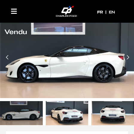
FR
FR
EN
Vendu