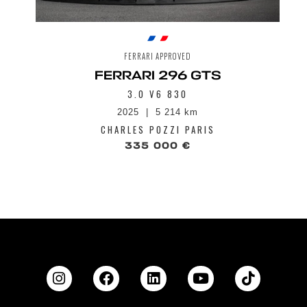
Système side slip control (ssc) 8.0
Système suspensions actives ferrari
Toit en fibre de carbone
Transmission dual clutch 8 vitesses
FERRARI APPROVED
Verrouillage centralisé
FERRARI 296 GTS
Vitres électriques
3.0 V6 830
2025
5 214 km
CHARLES POZZI PARIS
335 000 €