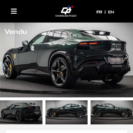
FR
FR
EN
Vendu