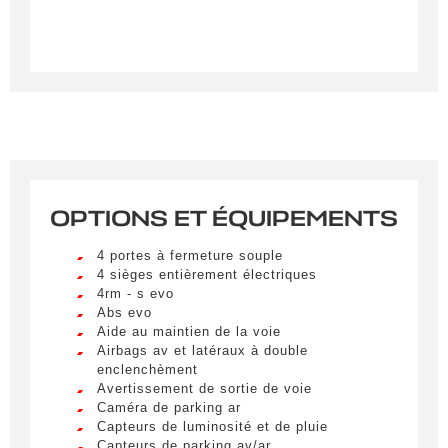
OPTIONS ET ÉQUIPEMENTS
Créer une alerte
4 portes à fermeture souple
Remplissez le formulaire ci-dessous pour recevoir
4 sièges entièrement électriques
4rm - s evo
une notification par e-mail dès qu’un véhicule
Abs evo
correspondant à vos critères sera disponible.
Aide au maintien de la voie
Airbags av et latéraux à double
Civilité
*
enclenchèment
Avertissement de sortie de voie
M.
Caméra de parking ar
LIVRAISON PARTOUT EN
Capteurs de luminosité et de pluie
FRANCE
Capteurs de parking av/ar